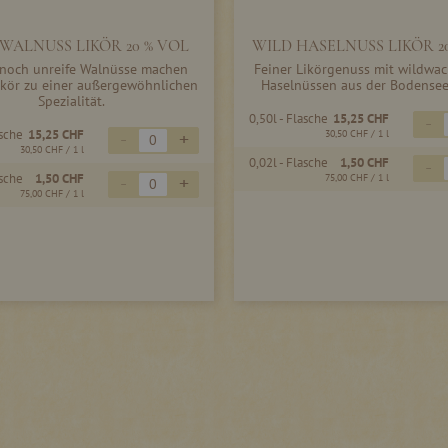
WALNUSS LIKÖR 20 % VOL
WILD HASELNUSS LIKÖR 2
 noch unreife Walnüsse machen
Feiner Likörgenuss mit wildwa
ikör zu einer außergewöhnlichen
Haselnüssen aus der Bodensee
Spezialität.
0,50l - Flasche
15,25 CHF
-
asche
15,25 CHF
-
+
30,50 CHF
/ 1 l
30,50 CHF
/ 1 l
0,02l - Flasche
1,50 CHF
-
asche
1,50 CHF
-
+
75,00 CHF
/ 1 l
75,00 CHF
/ 1 l