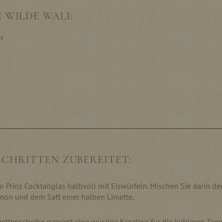
 WILDE WALI:
r
 SCHRITTEN ZUBEREITET:
in Prinz Cocktailglas halbvoll mit Eiswürfeln. Mischen Sie darin d
emon und dem Saft einer halben Limette.
mettenscheibe garniert eine würzige Kreation für die kühleren Tage