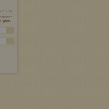
0 % VOL
chsenden
region.
+
+