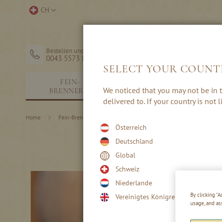
Direkt
Store
CH
zum
auswählen
Inhalt
Bestellen und Hilfe
0043 5573 82203
SELECT YOUR COUNT
FEIN-
SCHNÄPSE &
We noticed that you may not be in t
BRENNEREI
EDELBRÄNDE
delivered to. If your country is not
Home
Fein-Brennerei
Rezepte
Winter-Cocktails
Österreich
Deutschland
Global
Schweiz
Niederlande
By clicking “
Vereinigtes Königreich
usage, and as