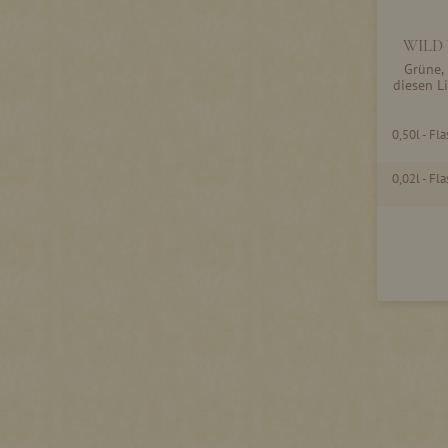
WILD 
Grüne,
diesen L
0,50l - Fl
0,02l - Fl