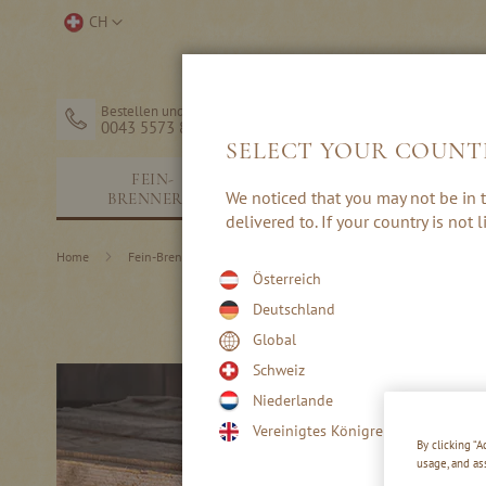
Direkt
Store
CH
zum
auswählen
Inhalt
Bestellen und Hilfe
0043 5573 82203
SELECT YOUR COUNT
FEIN-
SCHNÄPSE &
We noticed that you may not be in t
BRENNEREI
EDELBRÄNDE
delivered to. If your country is not
Home
Fein-Brennerei
Rezepte
Winter-Cocktails
Österreich
Deutschland
Global
Schweiz
Niederlande
Vereinigtes Königreich
By clicking “
usage, and as