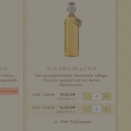
USS
ALTE KIRSCHE 41 % VOL
 Edition,
Der unvergleichliche Geschmack saftiger
napskelch.
Kirschen gepaart mit der feinen
Holzfassnote.
icht auf Lager
1,00l - Flasche
57,35 CHF
-
+
57,35 CHF
/ 1 l
0,50l - Flasche
31,50 CHF
-
+
63,00 CHF
/ 1 l
Mehr Füllmengen