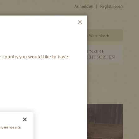
Anmelden
Registrieren
Schließen
Warenkorb
Suche
&
NEUHEITEN &
UNSERE
he country you would like to have
SAISONALES
FRUCHTSORTEN
n, analyze site