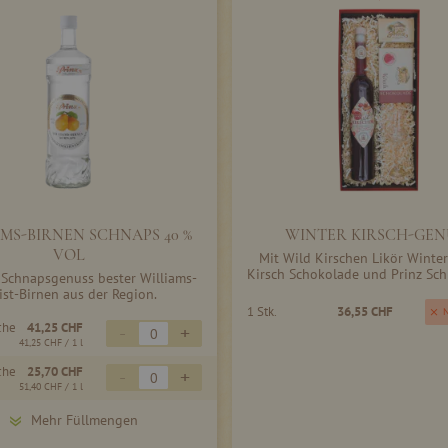
MS-BIRNEN SCHNAPS 40 %
WINTER KIRSCH-GEN
VOL
Mit Wild Kirschen Likör Winter
Kirsch Schokolade und Prinz Sch
 Schnapsgenuss bester Williams-
ist-Birnen aus der Region.
1 Stk.
36,55 CHF
N
che
41,25 CHF
-
+
41,25 CHF
/ 1 l
che
25,70 CHF
-
+
51,40 CHF
/ 1 l
Mehr Füllmengen