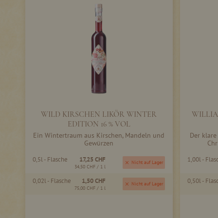
WILD KIRSCHEN LIKÖR WINTER
WILLIA
EDITION 16 % VOL
Ein Wintertraum aus Kirschen, Mandeln und
Der klare
Gewürzen
Chr
0,5l - Flasche
17,25 CHF
1,00l - Flas
Nicht auf Lager
34,50 CHF
/ 1 l
0,02l - Flasche
1,50 CHF
0,50l - Flas
Nicht auf Lager
75,00 CHF
/ 1 l