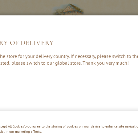
RY OF DELIVERY
LIKÖRE &
KRÄUTER, RUM
GESCHENKE 
he store for your delivery country. If necessary, please switch to t
CREAMS
& PUNSCH
ZUBEHÖR
 listed, please switch to our global store. Thank you very much!
WINTER CHERRY SOUR
Accept All Cookies”, you agree to the storing of cookies on your device to enhance site navigatio
sist in our marketing efforts.