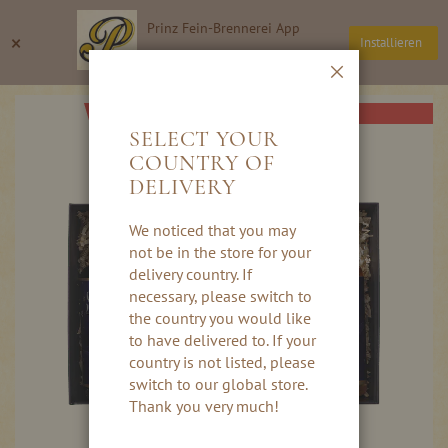
Direkt
Prinz Fein-Brennerei App
zum
Suche
Wa
×
Installieren
Inhalt
Thomas Prinz GmbH
Schließen
Skip
AB HERBST 2026
to
SELECT YOUR
the
COUNTRY OF
end
DELIVERY
of
the
images
We noticed that you may
gallery
not be in the store for your
delivery country. If
necessary, please switch to
the country you would like
to have delivered to. If your
country is not listed, please
switch to our global store.
Thank you very much!