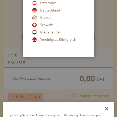
Österreich
Deutschland
Global
Skip
to
Schweiz
the
Niederlande
beginning
PUNSCH VARIATION
Vereinigtes Königreich
of
the
images
Gruppiert
1 Stk.
gallery
Produkte
67,60 CHF
-
Artikel
0,00
inkl. MwSt, zzgl. Versand
CHF
Produktinformation
Nicht auf Lager
By clicking “Accept All Cookies”, you agree to the storing of cookies on your