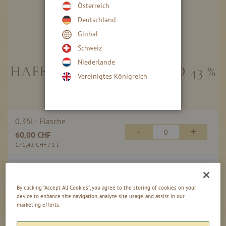
Österreich
Deutschland
Global
Skip
to
Schweiz
the
Niederlande
beginning
HAFELE ERDBEER BRAND 43 %
Vereinigtes Königreich
of
VOL.
the
images
gallery
Gruppiert
0,35l - Flasche
Produkte
-
+
60,00 CHF
-
Artikel
171,43 CHF
/ 1 l
0,00
inkl. MwSt, zzgl. Versand
CHF
By clicking “Accept All Cookies”, you agree to the storing of cookies on your
device to enhance site navigation, analyze site usage, and assist in our
marketing efforts.
In den Warenkorb