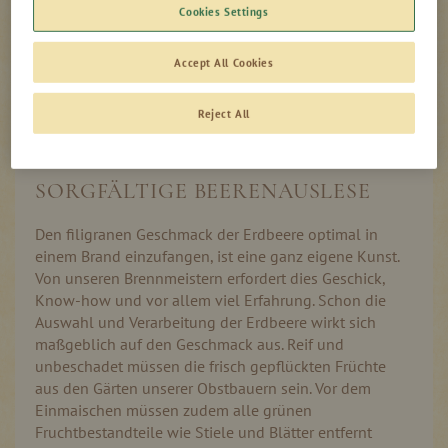
Cookies Settings
Accept All Cookies
Produktinformation
Auf Lager
Reject All
SORGFÄLTIGE BEERENAUSLESE
Den filigranen Geschmack der Erdbeere optimal in
einem Brand einzufangen, ist eine ganz eigene Kunst.
Von unseren Brennmeistern erfordert dies Geschick,
Know-how und vor allem viel Erfahrung. Schon die
Auswahl und Verarbeitung der Erdbeere wirkt sich
maßgeblich auf den Geschmack aus. Reif und
unbeschadet müssen die frisch gepflückten Früchte
aus den Gärten unserer Obstbauern sein. Vor dem
Einmaischen müssen zudem alle grünen
Fruchtbestandteile wie Stiele und Blätter entfernt