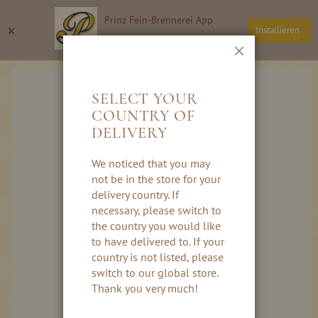
Direkt
Prinz Fein-Brennerei App
zum
Suche
Wa
×
Installieren
Inhalt
Thomas Prinz GmbH
Schließen
Skip
to
SELECT YOUR
the
COUNTRY OF
end
DELIVERY
of
the
images
We noticed that you may
gallery
not be in the store for your
delivery country. If
necessary, please switch to
the country you would like
to have delivered to. If your
country is not listed, please
switch to our global store.
Thank you very much!