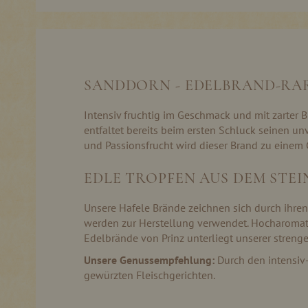
Skip
to
the
beginning
of
the
SANDDORN - EDELBRAND-RA
images
gallery
Intensiv fruchtig im Geschmack und mit zarter B
entfaltet bereits beim ersten Schluck seinen 
und Passionsfrucht wird dieser Brand zu einem 
EDLE TROPFEN AUS DEM STE
Unsere Hafele Brände zeichnen sich durch ihre
werden zur Herstellung verwendet. Hocharomati
Edelbrände von Prinz unterliegt unserer streng
Unsere Genussempfehlung:
Durch den intensiv-
gewürzten Fleischgerichten.