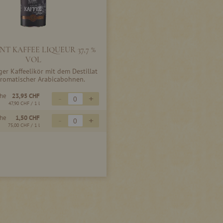
T KAFFEE LIQUEUR 37,7 %
VOL
er Kaffeelikör mit dem Destillat
romatischer Arabicabohnen.
che
23,95 CHF
-
+
47,90 CHF
/ 1 l
che
1,50 CHF
-
+
75,00 CHF
/ 1 l