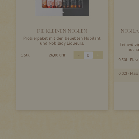
DIE KLEINEN NOBLEN
NOBILAN
Probierpaket mit den beliebten Nobilant
und Nobilady Liqueurs.
Feinwürzig
hocha
-
+
1 Stk.
26,00 CHF
0,50l - Flas
0,02l - Flas