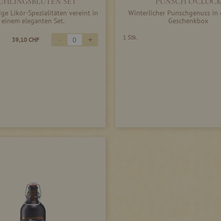
ÜHLINGSBLÜTEN SET
PUNSCH O'CLOC
ge Likör-Spezialitäten vereint in
Winterlicher Punschgenuss in 
einem eleganten Set.
Geschenkbox
-
+
1 Stk.
39,10 CHF