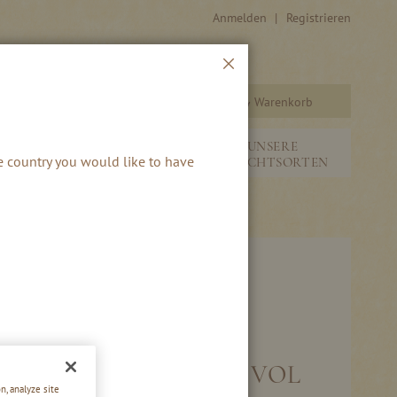
Anmelden
Registrieren
Schließen
Warenkorb
Suche
&
NEUHEITEN &
UNSERE
he country you would like to have
SAISONALES
FRUCHTSORTEN
NDDORN BRAND 43 % VOL
n, analyze site