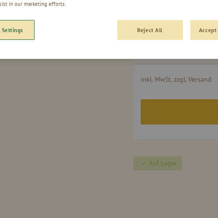
sist in our marketing efforts.
 Settings
Reject All
Accept 
Gruppiert
0,35l - Flasche
Produkte
15
-
Artikel
inkl. MwSt, zzgl. Versand
Auf Lager