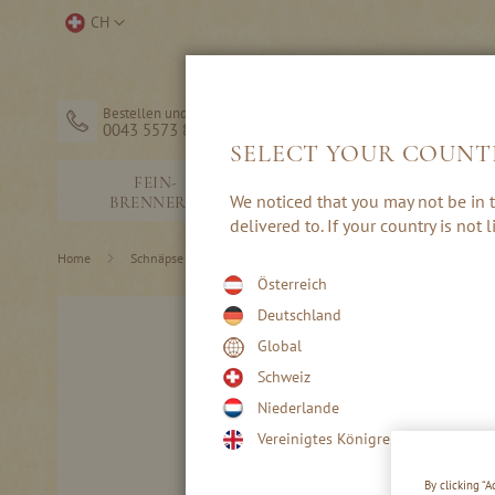
Direkt
Store
CH
zum
auswählen
Inhalt
Bestellen und Hilfe
0043 5573 82203
SELECT YOUR COUNT
FEIN-
SCHNÄPSE &
We noticed that you may not be in t
BRENNEREI
EDELBRÄNDE
delivered to. If your country is not
Home
Schnäpse & Edelbrände
Hafele Brände - Steingut gereift
Österreich
Skip
Deutschland
to
Global
the
end
Schweiz
of
Niederlande
the
images
Vereinigtes Königreich
gallery
By clicking “