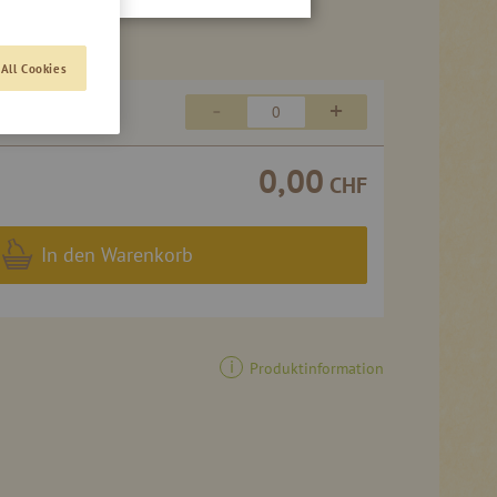
All Cookies
55,55 CHF
-
+
8,71 CHF
/ 1 l
0,00
CHF
In den Warenkorb
Produktinformation