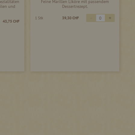
ezialitäten
Feine Marillen Liköre mit passendem
ilen und
Dessertrezept.
-
+
1 Stk
39,30 CHF
43,75 CHF