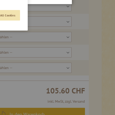
All Cookies
105.60 CHF
inkl. MwSt, zzgl. Versand
In den Warenkorb