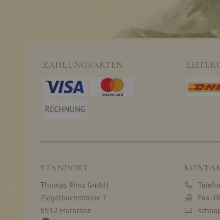
ZAHLUNGSARTEN
LIEFER
STANDORT
KONTA
Thomas Prinz GmbH
Telef
Ziegelbachstrasse 7
Fax: 
6912 Hörbranz
schna