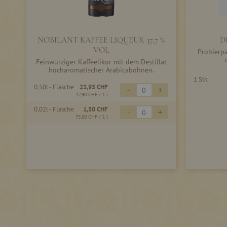
NOBILANT KAFFEE LIQUEUR 37,7 %
D
VOL
Probierpa
Feinwürziger Kaffeelikör mit dem Destillat
hocharomatischer Arabicabohnen.
1 Stk.
0,50l - Flasche
23,95 CHF
-
+
47,90 CHF
/ 1 l
0,02l - Flasche
1,50 CHF
-
+
75,00 CHF
/ 1 l