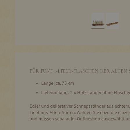
Skip
to
the
beginning
of
the
images
FÜR FÜNF 1-LITER-FLASCHEN DER ALTEN
gallery
Länge: ca. 75 cm
Lieferumfang: 1 x Holzständer ohne Flasche
Edler und dekorativer Schnapsständer aus echtem, 
Lieblings-Alten-Sorten. Wählen Sie dazu die einze
und müssen separat im Onlineshop ausgewählt un