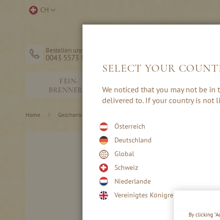
Direkt
Store
CH
zum
auswählen
Inhalt
Bestellen und Hilfe
0043 5573 82203
SELECT YOUR COUNT
FEIN-
SCHNÄPSE &
We noticed that you may not be in t
BRENNEREI
EDELBRÄNDE
delivered to. If your country is not
Home
Geschenke & Zubehör
Schnapsständer
Österreich
Deutschland
Skip
Global
to
Schweiz
the
end
Niederlande
of
Vereinigtes Königreich
the
images
By clicking “
gallery