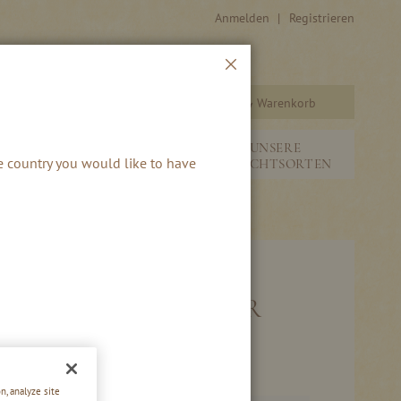
Anmelden
Registrieren
Schließen
Warenkorb
Suche
&
NEUHEITEN &
UNSERE
he country you would like to have
SAISONALES
FRUCHTSORTEN
NDER RUSTIKAL 5ER
n, analyze site