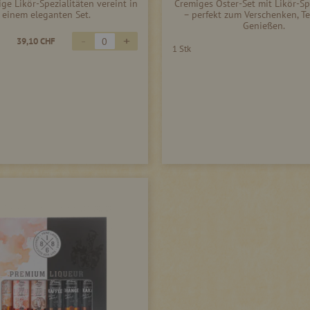
ge Likör-Spezialitäten vereint in
Cremiges Oster-Set mit Likör-Sp
einem eleganten Set.
– perfekt zum Verschenken, Te
Genießen.
-
+
39,10 CHF
1 Stk