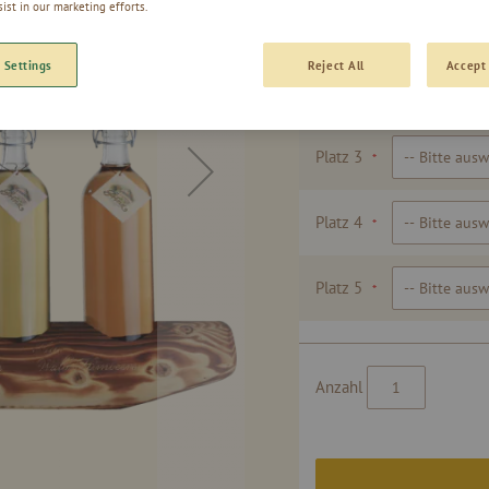
sist in our marketing efforts.
Platz 1
 Settings
Reject All
Accept 
Platz 2
Platz 3
Platz 4
Platz 5
Anzahl