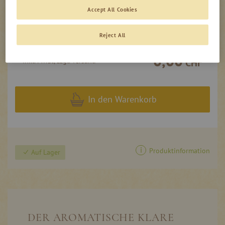
0,02l - Flasche
Accept All Cookies
-
+
1,50 CHF
75,00 CHF
/ 1 l
Reject All
0,00
inkl. MwSt, zzgl. Versand
CHF
In den Warenkorb
Produktinformation
Auf Lager
DER AROMATISCHE KLARE