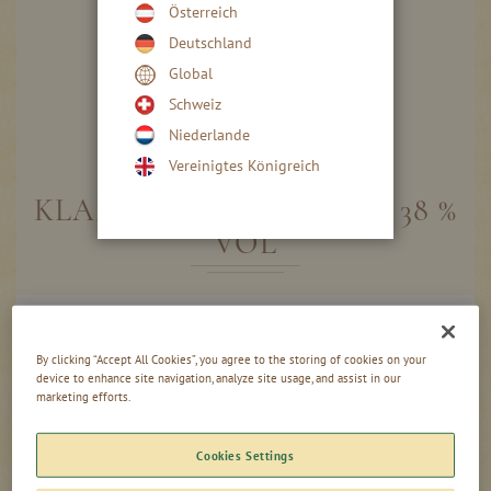
Österreich
Deutschland
Global
Schweiz
Niederlande
Skip
to
Vereinigtes Königreich
the
beginning
KLARER ALPENTHALER 38 %
of
VOL
the
images
gallery
Gruppiert
1,00l - Flasche
Produkte
-
+
32,20 CHF
-
By clicking “Accept All Cookies”, you agree to the storing of cookies on your
Artikel
32,20 CHF
/ 1 l
device to enhance site navigation, analyze site usage, and assist in our
marketing efforts.
0,50l - Flasche
-
+
17,75 CHF
Cookies Settings
35,50 CHF
/ 1 l