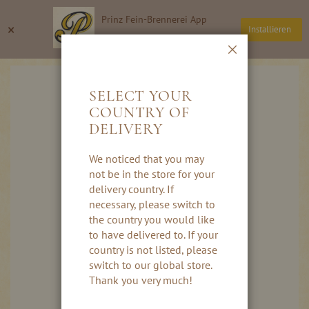
Direkt
Prinz Fein-Brennerei App
zum
Suche
Wa
×
Installieren
Inhalt
Thomas Prinz GmbH
Schließen
Skip
to
SELECT YOUR
the
COUNTRY OF
end
DELIVERY
of
the
images
We noticed that you may
gallery
not be in the store for your
delivery country. If
necessary, please switch to
the country you would like
to have delivered to. If your
country is not listed, please
switch to our global store.
Thank you very much!