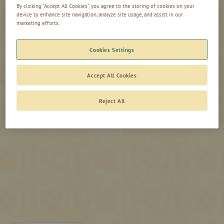
abmelden.
Österreich
By clicking “Accept All Cookies”, you agree to the storing of cookies on your
device to enhance site navigation, analyze site usage, and assist in our
Deutschland
Das Mindestalter für das Abonnement des Newsletters
marketing efforts.
beträgt 18 Jahre.
Global
Schweiz
Cookies Settings
Niederlande
Vereinigtes Königreich
Accept All Cookies
Abonnieren
Reject All