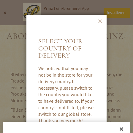
Direkt
Prinz Fein-Brennerei App
zum
Suche
Wa
×
Installieren
Inhalt
Thomas Prinz GmbH
Schließen
ABONNIEREN SIE DEN PRINZ-
SELECT YOUR
NEWSLETTER
COUNTRY OF
DELIVERY
We noticed that you may
Bleiben Sie auf dem Laufenden mit den Schnäpsen, die
not be in the store for your
Freude machen. In unserem mehrmals im Jahr
delivery country. If
erscheinenden Newsletter erwarten Sie neue Prinz-
necessary, please switch to
Produkte, köstliche Rezepte, aktuelle Angebote und
the country you would like
Aktionen, Geschenktipps und Veranstaltungshinweise.
to have delivered to. If your
country is not listed, please
Füllen Sie einfach das Formular aus. Sie erhalten dann
switch to our global store.
einen Bestätigungslink per E-Mail, um Ihr Abonnement
Thank you very much!
zu bestätigen. Sie können den Newsletter jederzeit
über Ihr
Kundenkonto
und über das
Abmeldeformular