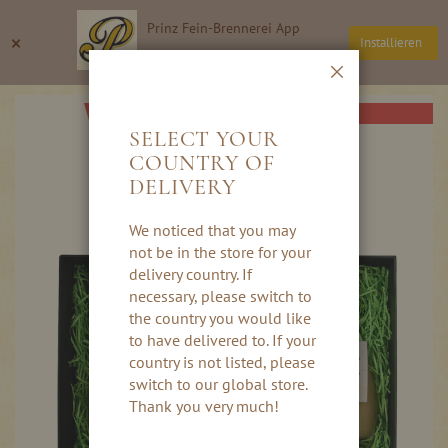
Direkt
Prinz Fein-Brennerei App
zum
Suche
Wa
×
Installieren
Inhalt
Thomas Prinz GmbH
Schließen
Skip
AB FRÜHLING 2027
to
SELECT YOUR
the
COUNTRY OF
end
DELIVERY
of
the
images
We noticed that you may
gallery
not be in the store for your
delivery country. If
necessary, please switch to
the country you would like
to have delivered to. If your
country is not listed, please
switch to our global store.
Thank you very much!