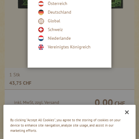
Österreich
Deutschland
Global
Skip
to
Schweiz
the
Niederlande
beginning
OSTERBRUNCH
Vereinigtes Königreich
of
GESCHENKSET
the
images
gallery
Gruppiert
1 Stk
Produkte
43,75 CHF
-
Artikel
0,00
inkl. MwSt, zzgl. Versand
CHF
By clicking “Accept All Cookies”, you agree to the storing of cookies on your
Produktinformation
Nicht auf Lager
device to enhance site navigation, analyze site usage, and assist in our
marketing efforts.