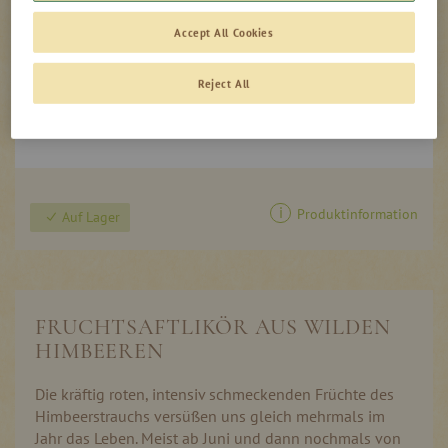
0,00
Accept All Cookies
inkl. MwSt, zzgl. Versand
CHF
Reject All
In den Warenkorb
Produktinformation
Auf Lager
FRUCHTSAFTLIKÖR AUS WILDEN
HIMBEEREN
Die kräftig roten, intensiv schmeckenden Früchte des
Himbeerstrauchs versüßen uns gleich mehrmals im
Jahr das Leben. Meist ab Juni und dann nochmals von