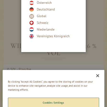
Österreich
Deutschland
Global
Schweiz
Niederlande
Skip
to
Vereinigtes Königreich
the
beginning
WILD HIMBEER LIKÖR 16 %
of
VOL
the
images
gallery
Gruppiert
0,50l - Flasche
Produkte
-
+
14,60 CHF
-
Artikel
29,20 CHF
/ 1 l
By clicking “Accept All Cookies”, you agree to the storing of cookies on your
device to enhance site navigation, analyze site usage, and assist in our
0,02l - Flasche
marketing efforts.
-
+
1,50 CHF
75,00 CHF
/ 1 l
Cookies Settings