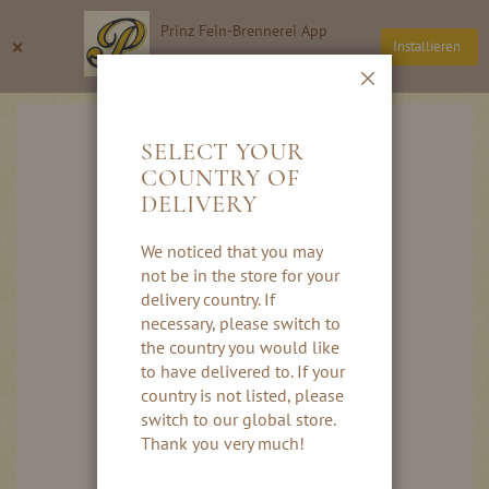
Direkt
Prinz Fein-Brennerei App
zum
Suche
Wa
×
Installieren
Inhalt
Thomas Prinz GmbH
Schließen
Skip
to
SELECT YOUR
the
COUNTRY OF
end
DELIVERY
of
the
images
We noticed that you may
gallery
not be in the store for your
delivery country. If
necessary, please switch to
the country you would like
to have delivered to. If your
country is not listed, please
switch to our global store.
Thank you very much!