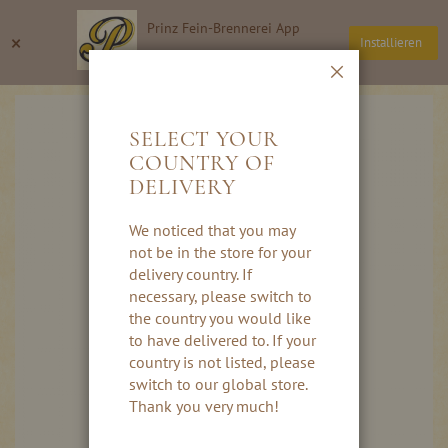
Ga
Prinz Fein-Brennerei App
naar
Zoeken
Wi
×
Installieren
de
Thomas Prinz GmbH
inhoud
Sluiten
Ga
naar
SELECT YOUR
het
COUNTRY OF
einde
DELIVERY
van
de
afbeeldingen-
We noticed that you may
gallerij
not be in the store for your
delivery country. If
necessary, please switch to
the country you would like
to have delivered to. If your
country is not listed, please
switch to our global store.
Thank you very much!