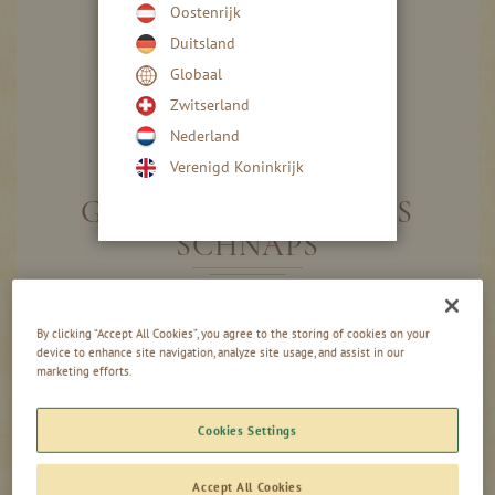
Oostenrijk
Duitsland
Globaal
Zwitserland
Nederland
Ga
naar
Verenigd Koninkrijk
het
begin
GENOTPAKKET ALLES
van
SCHNAPS
de
afbeeldingen-
gallerij
Gegroepeerde
10-delig
-
+
productitems
By clicking “Accept All Cookies”, you agree to the storing of cookies on your
11,50 €
device to enhance site navigation, analyze site usage, and assist in our
marketing efforts.
20-delig
-
+
23,00 €
Cookies Settings
incl. btw, excl.
Accept All Cookies