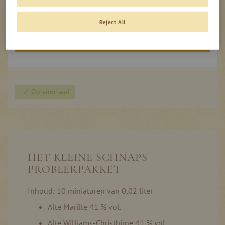
0,00
€
verzendkosten
Reject All
In de winkelmand
Op voorraad
HET KLEINE SCHNAPS
PROBEERPAKKET
Inhoud: 10 miniaturen van 0,02 liter
Alte Marille 41 % vol.
Alte Williams-Christbirne 41 % vol.