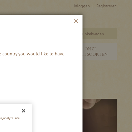
Inloggen
Registreren
Sluiten
Winkelwagen
Zoeken
SEIZOENEN &
ONZE
he country you would like to have
S
NIEUW
FRUITSOORTEN
n, analyze site