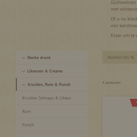
Glühweinen e
met winters
Of u nu kies
van kerstmar
Klaar om te 
Alcohol Vol.-%
Sterke drank
Likeuren & Creams
4
producten
Kruiden, Rum & Punch
Kruiden Schnaps & Likeur
Rum
Punch