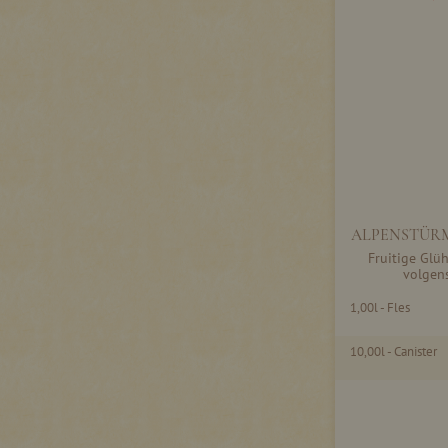
ALPENSTÜRM
Fruitige Glü
volgens
1,00l - Fles
10,00l - Canister