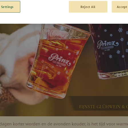
 Settings
Reject All
Accept 
FIJNSTE GLÜHWEIN &
dagen korter worden en de avonden kouder, is het tijd voor war