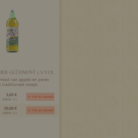
ER GLÜHMOST 5 % VOL
hmost van appels en peren
 traditioneel recept.
3,05 €
Niet op voorraad
3,05 €
/ 1 l
30,00 €
Niet op voorraad
3,00 €
/ 1 l