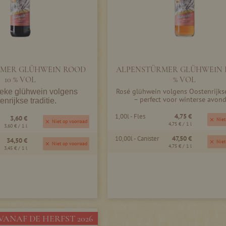
MER GLÜHWEIN ROOD
ALPENSTÜRMER GLÜHWEIN R
10 % VOL
% VOL
Rosé glühwein volgens Oostenrijkse
ieke glühwein volgens
– perfect voor winterse avond
enrijkse traditie.
1,00l - Fles
4,75 €
3,60 €
Niet
Niet op voorraad
4,75 €
/ 1 l
3,60 €
/ 1 l
10,00l - Canister
47,50 €
34,50 €
Niet
Niet op voorraad
4,75 €
/ 1 l
3,45 €
/ 1 l
VANAF DE HERFST 2026