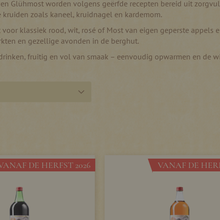
n Glühmost worden volgens geërfde recepten bereid uit zorgvuld
e kruiden zoals kaneel, kruidnagel en kardemom.
t voor klassiek rood, wit, rosé of Most van eigen geperste appels 
kten en gezellige avonden in de berghut.
drinken, fruitig en vol van smaak – eenvoudig opwarmen en de wi
VANAF DE HERFST 2026
VANAF DE HERF