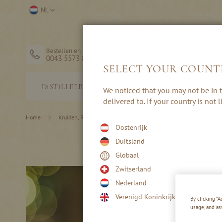
Ga
Selecteer
NL
naar
winkel
de
inhoud
Bestellen en hulp
0043 5573 82203
SELECT YOUR COUNT
STERKE
DISTILLEERDERIJ
We noticed that you may not be in t
DRANK
delivered to. If your country is not
Home
Kruiden, Rum & Punch
Oostenrijk
Duitsland
Globaal
Zwitserland
Nederland
Verenigd Koninkrijk
By clicking “
usage, and as