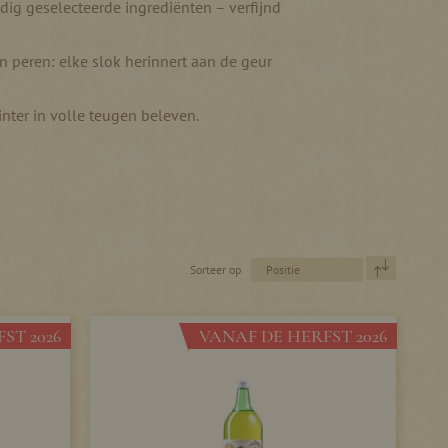
ig geselecteerde ingrediënten – verfijnd
en peren: elke slok herinnert aan de geur
nter in volle teugen beleven.
Van
Sorteer op
hoog
naar
laag
ST 2026
VANAF DE HERFST 2026
sorteren