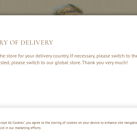
RY OF DELIVERY
KRUIDEN, RUM
LIKEUREN &
CADEAUS &
he store for your delivery country. If necessary, please switch to t
& PUNCH
CREAMS
ACCESSOIRE
 listed, please switch to our global store. Thank you very much!
GLÜHWEIN & GLÜHMOST
Accept All Cookies”, you agree to the storing of cookies on your device to enhance site navigatio
sist in our marketing efforts.