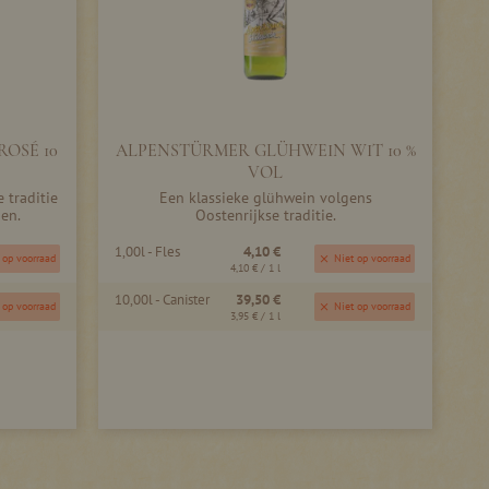
OSÉ 10
ALPENSTÜRMER GLÜHWEIN WIT 10 %
VOL
 traditie
Een klassieke glühwein volgens
en.
Oostenrijkse traditie.
1,00l - Fles
4,10 €
 op voorraad
Niet op voorraad
4,10 €
/ 1 l
10,00l - Canister
39,50 €
 op voorraad
Niet op voorraad
3,95 €
/ 1 l