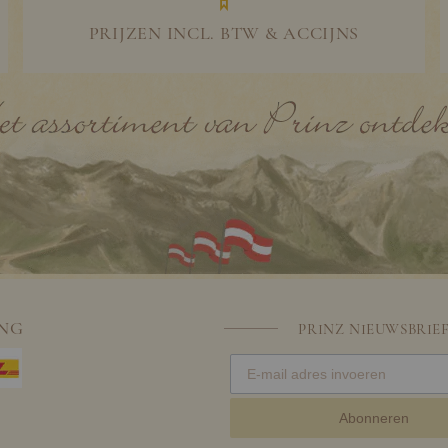
PRIJZEN INCL. BTW & ACCIJNS
ING
PRINZ NIEUWSBRIE
Abonneren