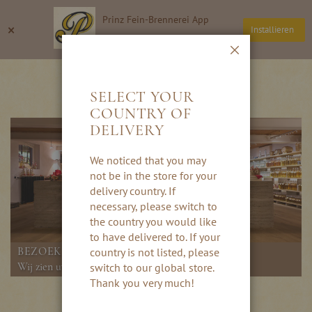
Ga
Prinz Fein-Brennerei App
naar
Zoeken
Wi
×
Installieren
de
Thomas Prinz GmbH
inhoud
Sluiten
BOERDERIJWINKEL
SELECT YOUR
COUNTRY OF
DELIVERY
We noticed that you may
not be in the store for your
delivery country. If
necessary, please switch to
the country you would like
to have delivered to. If your
BEZOEK ONZE BOERDERIJWINKEL
country is not listed, please
Wij zien uw graag!
switch to our global store.
Thank you very much!