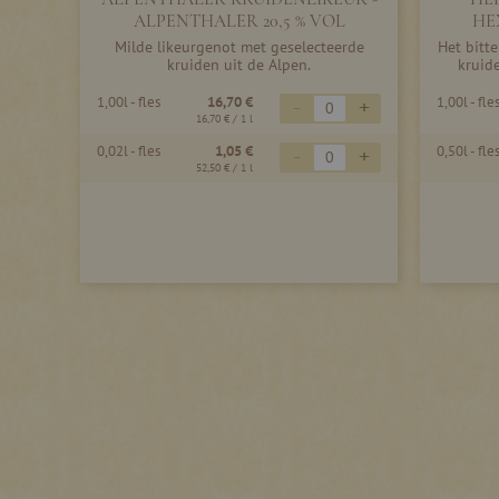
ALPENTHALER 20,5 % VOL
HE
Milde likeurgenot met geselecteerde
Het bitt
kruiden uit de Alpen.
kruide
1,00l - fles
16,70 €
1,00l - fle
-
+
16,70 €
/ 1 l
0,02l - fles
1,05 €
0,50l - fle
-
+
52,50 €
/ 1 l