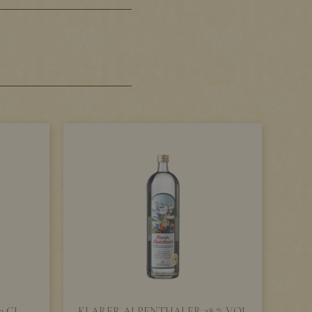
2 CL
KLARER ALPENTHALER 38 % VOL