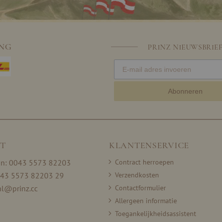
ING
PRINZ NIEUWSBRIE
Abonneren
T
KLANTENSERVICE
on: 0043 5573 82203
Contract herroepen
043 5573 82203 29
Verzendkosten
nl@prinz.cc
Contactformulier
Allergeen informatie
Toegankelijkheidsassistent