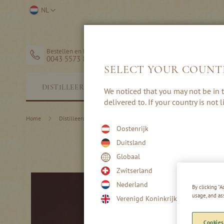
Ga
Selecteer
NL
naar
winkel
de
inhoud
Bestellen en hulp
0043 5573 82203
SELECT YOUR COUNT
STERKE
DISTILLEERDERIJ
We noticed that you may not be in t
DRANK
delivered to. If your country is not
Home
Distilleerderij
Recepten
Wintercocktails
Oostenrijk
Duitsland
Globaal
Zwitserland
Nederland
By clicking “
usage, and as
Verenigd Koninkrijk
Cookies