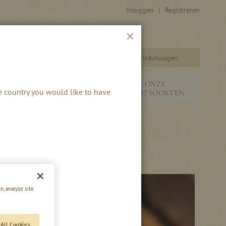
Inloggen
Registreren
Sluiten
Winkelwagen
Zoeken
SEIZOENEN &
ONZE
he country you would like to have
S
NIEUW
FRUITSOORTEN
n, analyze site
All Cookies