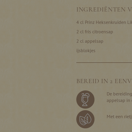
INGREDIËNTEN V
4 cl Prinz Heksenkruiden Li
2 cl fris citroensap
2 cl appelsap
ijsblokjes
BEREID IN 2 EEN
De bereiding
appelsap in 
Met een riet