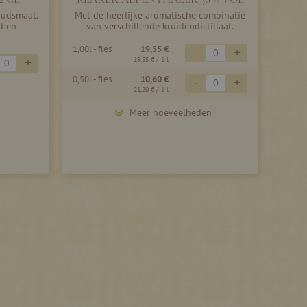
oudsmaat.
Met de heerlijke aromatische combinatie
d en
van verschillende kruidendistillaat.
1,00l - fles
19,55 €
-
+
+
19,55 €
/ 1 l
0,50l - fles
10,60 €
-
+
21,20 €
/ 1 l
Meer hoeveelheden