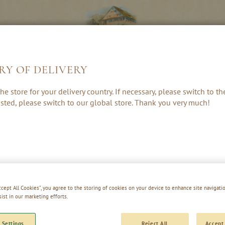
RY OF DELIVERY
LIKEUREN &
KRUIDEN, RUM
CADEAUS &
he store for your delivery country. If necessary, please switch to t
CREAMS
& PUNCH
ACCESSOIRE
 listed, please switch to our global store. Thank you very much!
FROSTY WITCH
Accept All Cookies”, you agree to the storing of cookies on your device to enhance site navigatio
sist in our marketing efforts.
 Settings
Reject All
Accept 