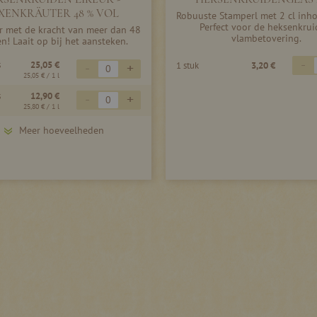
XENKRÄUTER 48 % VOL
Robuuste Stamperl met 2 cl inh
Perfect voor de heksenkrui
er met de kracht van meer dan 48
vlambetovering.
n! Laait op bij het aansteken.
-
s
25,05 €
-
+
1 stuk
3,20 €
25,05 €
/ 1 l
s
12,90 €
-
+
25,80 €
/ 1 l
Meer hoeveelheden