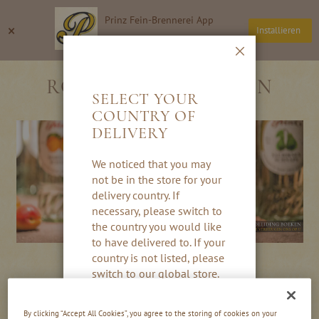
Ga
Prinz Fein-Brennerei App
naar
Zoeken
Wi
×
Installieren
de
Thomas Prinz GmbH
inhoud
Sluiten
RONDLEIDING BOEKEN
SELECT YOUR
COUNTRY OF
DELIVERY
We noticed that you may
not be in the store for your
delivery country. If
necessary, please switch to
the country you would like
to have delivered to. If your
country is not listed, please
switch to our global store.
DISTILLEERDERIJ RONDLEIDING
Thank you very much!
BOEKEN
By clicking “Accept All Cookies”, you agree to the storing of cookies on your