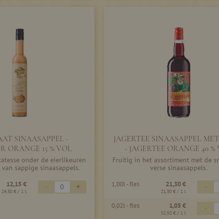
AT SINAASAPPEL -
JAGERTEE SINAASAPPEL MET
ÖR ORANGE 15 % VOL
- JAGERTEE ORANGE 40 %
icatesse onder de eierlikeuren
Fruitig in het assortiment met de 
 van sappige sinaasappels.
verse sinaasappels.
12,15 €
1,00l - fles
21,30 €
-
+
-
24,30 €
/ 1 l
21,30 €
/ 1 l
0,02l - fles
1,05 €
-
52,50 €
/ 1 l