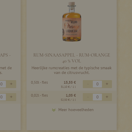
APS -
RUM-SINAASAPPEL - RUM-ORANGE
40 % VOL
 met de
Heerlijke rumcreaties met de typische smaak
s.
van de citrusvrucht.
0,50l - fles
15,55 €
+
-
+
31,10 €
/ 1 l
0,02l - fles
1,05 €
+
-
+
52,50 €
/ 1 l
Meer hoeveelheden