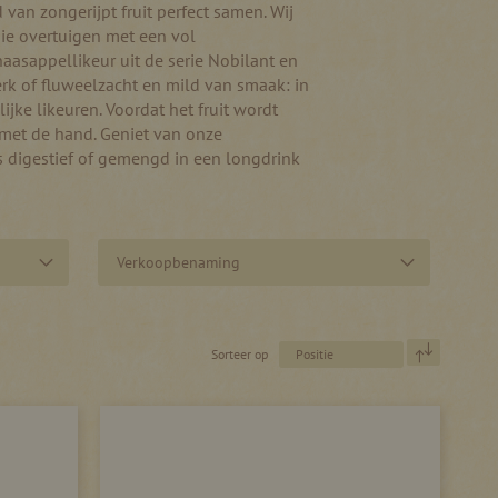
van zongerijpt fruit perfect samen. Wij
 die overtuigen met een vol
aasappellikeur uit de serie Nobilant en
rk of fluweelzacht en mild van smaak: in
jke likeuren. Voordat het fruit wordt
n met de hand. Geniet van onze
ls digestief of gemengd in een longdrink
Verkoopbenaming
Van
Sorteer op
hoog
naar
laag
sorteren