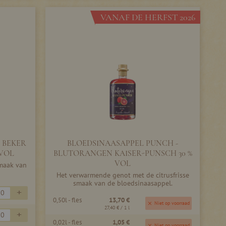
VANAF DE HERFST 2026
 BEKER
BLOEDSINAASAPPEL PUNCH -
 VOL
BLUTORANGEN KAISER-PUNSCH 30 %
VOL
smaak van
Het verwarmende genot met de citrusfrisse
smaak van de bloedsinaasappel.
+
0,50l - fles
13,70 €
Niet op voorraad
27,40 €
/ 1 l
+
0,02l - fles
1,05 €
Niet op voorraad