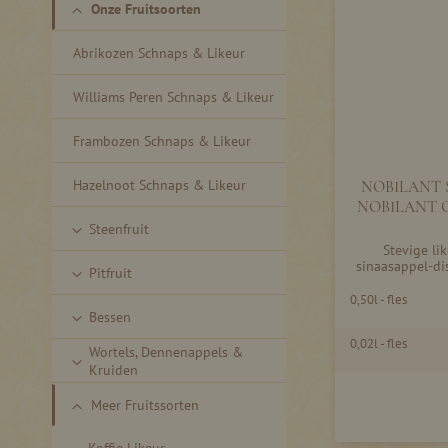
Onze Fruitsoorten
Abrikozen Schnaps & Likeur
Williams Peren Schnaps & Likeur
Frambozen Schnaps & Likeur
Hazelnoot Schnaps & Likeur
NOBILANT 
NOBILANT O
Steenfruit
Stevige li
sinaasappel-di
Pitfruit
0,50l - fles
Bessen
0,02l - fles
Wortels, Dennenappels &
Kruiden
Meer Fruitssorten
Koffie Likeur