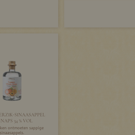
ERZIK-SINAASAPPEL
NAPS 34 % VOL
ziken ontmoeten sappige
sinaasappels.