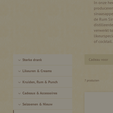
In onze hee
produceren 
sinaasappel
de Rum Sin
distilleerd
verwerkt to
likeurspeci
of cocktail.
Cadeau voor
Sterke drank
Likeuren & Creams
7
producten
Kruiden, Rum & Punch
Cadeaus & Accessoires
Seizoenen & Nieuw