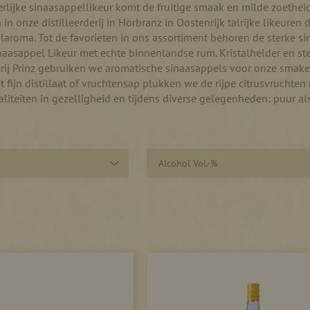
rlijke sinaasappellikeur komt de fruitige smaak en milde zoetheid 
in onze distilleerderij in Hörbranz in Oostenrijk talrijke likeuren
aroma. Tot de favorieten in ons assortiment behoren de sterke sin
aasappel Likeur met echte binnenlandse rum. Kristalhelder en ste
erij Prinz gebruiken we aromatische sinaasappels voor onze smakeli
t fijn distillaat of vruchtensap plukken we de rijpe citrusvruchte
aliteiten in gezelligheid en tijdens diverse gelegenheden: puur a
Alcohol Vol.-%