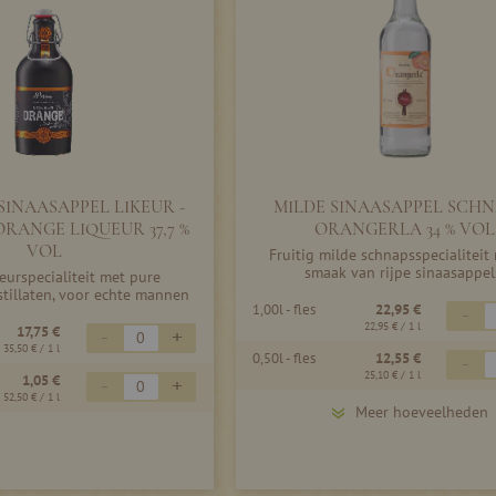
SINAASAPPEL LIKEUR -
MILDE SINAASAPPEL SCHN
RANGE LIQUEUR 37,7 %
ORANGERLA 34 % VOL
VOL
Fruitig milde schnapsspecialiteit
smaak van rijpe sinaasappel
keurspecialiteit met pure
stillaten, voor echte mannen
1,00l - fles
22,95 €
-
22,95 €
/ 1 l
17,75 €
-
+
35,50 €
/ 1 l
0,50l - fles
12,55 €
-
25,10 €
/ 1 l
1,05 €
-
+
52,50 €
/ 1 l
Meer hoeveelheden