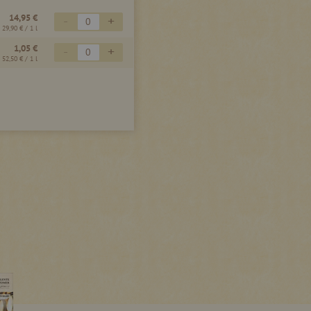
14,95 €
-
+
29,90 €
/ 1 l
1,05 €
-
+
52,50 €
/ 1 l