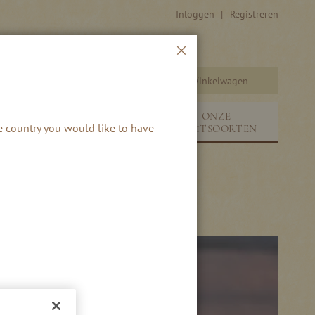
Inloggen
Registreren
Sluiten
Winkelwagen
Zoeken
ONZE
SEIZOENEN &
he country you would like to have
FRUITSOORTEN
S
NIEUW
R