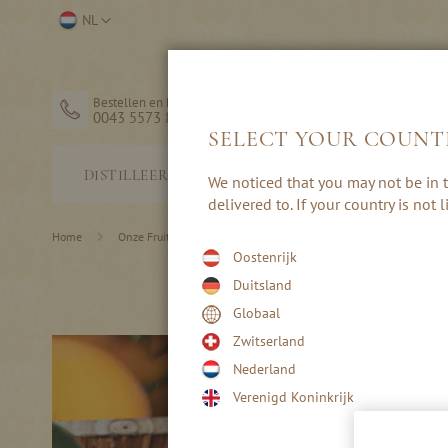
Ga
Selecteer
NL
naar
winkel
de
inhoud
Bestellen en hulp
0043 5573 82203
SELECT YOUR COUNT
STERKE
DISTILLEERDERIJ
We noticed that you may not be in t
DRANK
delivered to. If your country is not
Home
Onze Fruitsoorten
Meer Fruitssorten
Oostenrijk
Duitsland
Globaal
Zwitserland
Nederland
Verenigd Koninkrijk