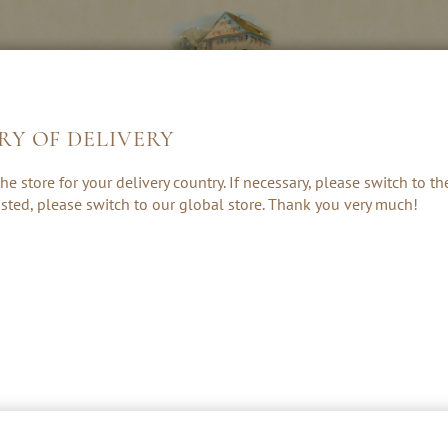
RY OF DELIVERY
LIKEUREN &
KRUIDEN, RUM
CADEAUS &
he store for your delivery country. If necessary, please switch to t
CREAMS
& PUNCH
ACCESSOIRE
 listed, please switch to our global store. Thank you very much!
SINAASAPPEL SCHNAPS & LIKEU