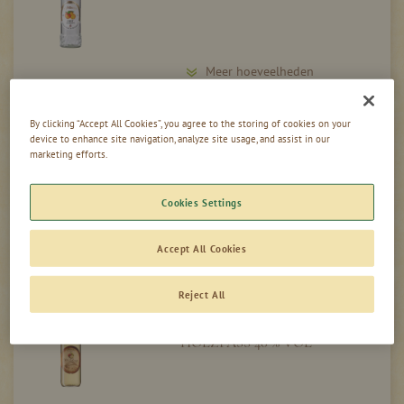
Meer hoeveelheden
By clicking “Accept All Cookies”, you agree to the storing of cookies on your
KWEEPERENLIKEUR - QUITTEN LIKÖR
device to enhance site navigation, analyze site usage, and assist in our
18 % VOL
marketing efforts.
Cookies Settings
Meer hoeveelheden
Accept All Cookies
Reject All
OBSTLER UIT HET GROTE HOUTEN
VAT - OBSTLER AUS DEM GROSSEN H
OLZFASS 40 % VOL