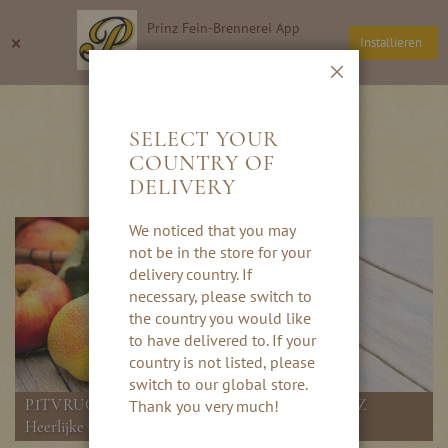
Ga
Prinz Fein-Brennerei App
naar
Zoeken
Wi
×
Installieren
de
Thomas Prinz GmbH
inhoud
Sluiten
PITFRUIT
SELECT YOUR
COUNTRY OF
DELIVERY
We noticed that you may
not be in the store for your
delivery country. If
necessary, please switch to
the country you would like
to have delivered to. If your
country is not listed, please
switch to our global store.
PITVRUCHTENSPECIALITEITEN VAN PRINZ
Thank you very much!
Heerlijke schnaps en likeuren van appel en kweepeer