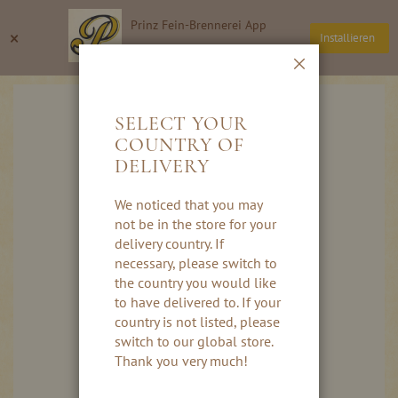
Ga
Prinz Fein-Brennerei App
naar
Zoeken
Wi
×
Installieren
de
Thomas Prinz GmbH
inhoud
Sluiten
Ga
naar
SELECT YOUR
het
COUNTRY OF
einde
DELIVERY
van
de
afbeeldingen-
We noticed that you may
gallerij
not be in the store for your
delivery country. If
necessary, please switch to
the country you would like
to have delivered to. If your
country is not listed, please
switch to our global store.
Thank you very much!