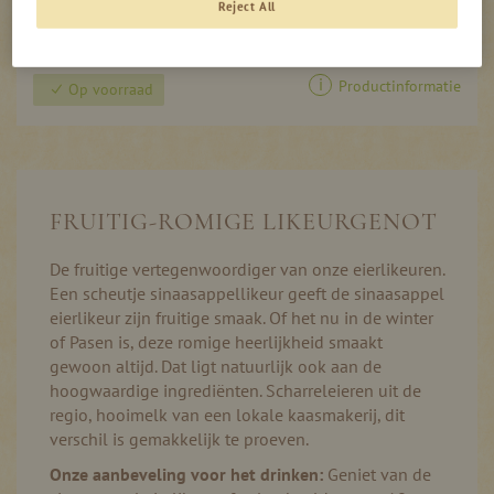
Reject All
Productinformatie
Op voorraad
FRUITIG-ROMIGE LIKEURGENOT
De fruitige vertegenwoordiger van onze eierlikeuren.
Een scheutje sinaasappellikeur geeft de sinaasappel
eierlikeur zijn fruitige smaak. Of het nu in de winter
of Pasen is, deze romige heerlijkheid smaakt
gewoon altijd. Dat ligt natuurlijk ook aan de
hoogwaardige ingrediënten. Scharreleieren uit de
regio, hooimelk van een lokale kaasmakerij, dit
verschil is gemakkelijk te proeven.
Onze aanbeveling voor het drinken:
Geniet van de