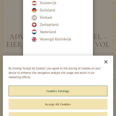
Oostenrijk
Duitsland
Globaal
Ga
naar
Zwitserland
het
Nederland
begin
ADVOKAAT SINAASAPPEL -
Verenigd Koninkrijk
van
EIERLIKÖR ORANGE 15 % VOL
de
afbeeldingen-
gallerij
Gegroepeerde
0,50l - fles
productitems
-
+
By clicking “Accept All Cookies”, you agree to the storing of cookies on your
12,15 €
device to enhance site navigation, analyze site usage, and assist in our
24,30 €
/ 1 l
marketing efforts.
0,00
incl. btw, excl.
€
Cookies Settings
verzendkosten
Accept All Cookies
In de winkelmand