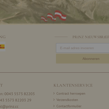
ING
PRINZ NIEUWSBRIE
Abonneren
T
KLANTENSERVICE
on: 0043 5573 82203
Contract herroepen
043 5573 82203 29
Verzendkosten
nl@prinz.cc
Contactformulier