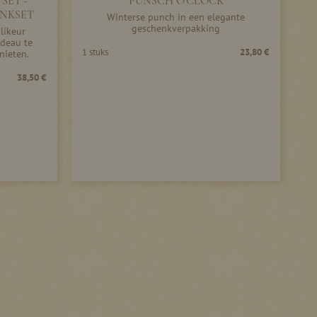
SET -
PUNSCH O'CLOCK
NKSET
Winterse punch in een elegante
geschenkverpakking
likeur
adeau te
1 stuks
23,80 €
nieten.
38,50 €