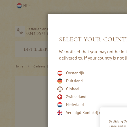
Ga
Selecteer
NL
naar
winkel
de
inhoud
Bestellen en hulp
0043 5573 82203
SELECT YOUR COUNT
STERKE
DISTILLEERDERIJ
We noticed that you may not be in t
DRANK
delivered to. If your country is not
Home
Cadeaus & Accessoires
Drank Cadeaus
Oostenrijk
Ga
Duitsland
naar
Globaal
het
einde
Zwitserland
van
Nederland
de
afbeeldingen-
Verenigd Koninkrijk
gallerij
By clicking “
usage, and as