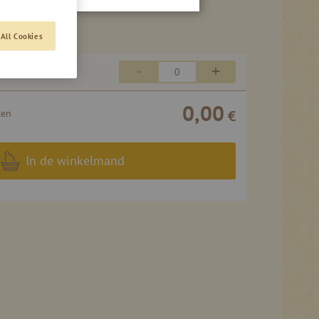
All Cookies
-
+
54,75 €
0,00
ten
€
In de winkelmand