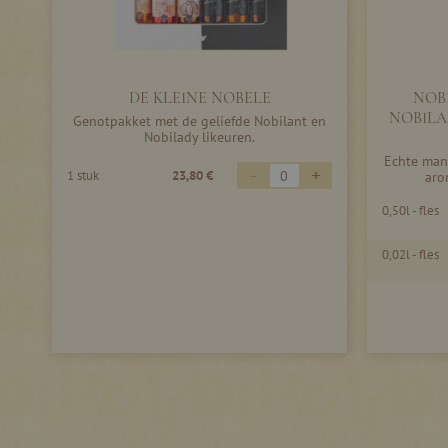
DE KLEINE NOBELE
NOBI
NOBILAN
Genotpakket met de geliefde Nobilant en
Nobilady likeuren.
Echte mann
-
+
1 stuk
23,80 €
aro
0,50l - fles
0,02l - fles