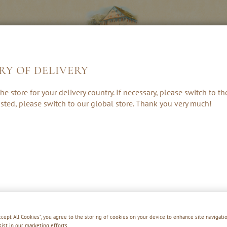
RY OF DELIVERY
LIKEUREN &
KRUIDEN, RUM
CADEAUS &
he store for your delivery country. If necessary, please switch to t
CREAMS
& PUNCH
ACCESSOIRE
 listed, please switch to our global store. Thank you very much!
OUDE 
Accept All Cookies”, you agree to the storing of cookies on your device to enhance site navigatio
sist in our marketing efforts.