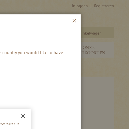
Inloggen
Registreren
Sluiten
Winkelwagen
Zoeken
SEIZOENEN &
ONZE
he country you would like to have
S
NIEUW
FRUITSOORTEN
ABRIKOOS VARIATIE
n, analyze site