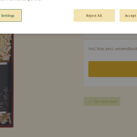
 Settings
Reject All
Accept 
Gegroepeerde
1 stuk
productitems
incl. btw, excl. verzendkos
Op voorraad