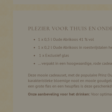
Ga
naar
het
begin
van
de
PLEZIER VOOR THUIS EN ON
afbeeldingen-
gallerij
1 x 0,5 l Oude Abrikoos 41 % vol
1 x 0,2 l Oude Abrikoos in roestvrijstalen h
1 x Exclusief glas
... verpakt in een hoogwaardige, rode cad
Deze mooie cadeauset, met de populaire Prinz Oud
karakteristieke bloemige noot en mooie goudgele 
een grote fles en een heupfles is deze geschenk
Onze aanbeveling voor het drinken:
Voor optimaa