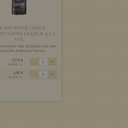
LANT KOFFIE LIKEUR -
T KAFFEE LIQUEUR 37,7 %
VOL
enlikeur met distillaat van zeer
matische Arabische bonen
17,75 €
-
+
35,50 €
/ 1 l
1,05 €
-
+
52,50 €
/ 1 l