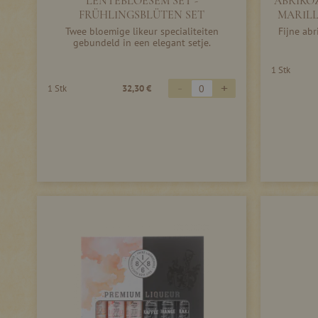
LENTEBLOESEM SET -
ABRIKO
FRÜHLINGSBLÜTEN SET
MARILL
Twee bloemige likeur specialiteiten
Fijne ab
gebundeld in een elegant setje.
1 Stk
-
+
1 Stk
32,30 €