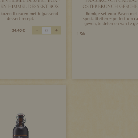
ZEN HEMEL DESSERT BOX -
PAASBRUNCH CADEAU 
EN HIMMEL DESSERT BOX
OSTERBRUNCH GESCHE
rikozen likeuren met bijpassend
Romige set voor Pasen met 
dessert recept.
specialiteiten – perfect om c
geven, te delen en van te ge
-
+
34,40 €
1 Stk