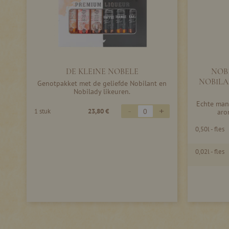
DE KLEINE NOBELE
NOBI
NOBILAN
Genotpakket met de geliefde Nobilant en
Nobilady likeuren.
Echte mann
-
+
1 stuk
23,80 €
aro
0,50l - fles
0,02l - fles