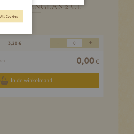
NKRUIDENGLAS 2 CL
All Cookies
-
+
3,20 €
0,00
ten
€
In de winkelmand