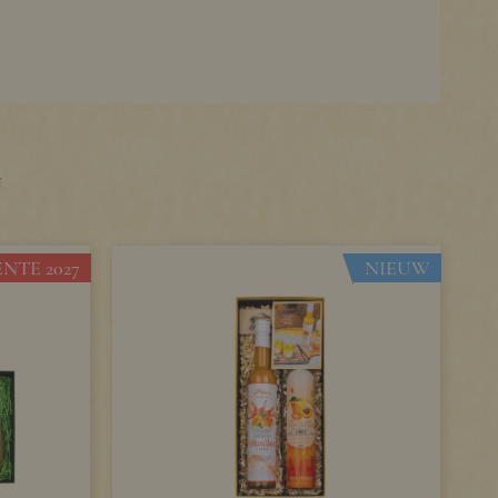
U
NTE 2027
NIEUW