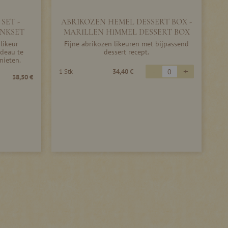
SET -
ABRIKOZEN HEMEL DESSERT BOX -
NKSET
MARILLEN HIMMEL DESSERT BOX
likeur
Fijne abrikozen likeuren met bijpassend
adeau te
dessert recept.
nieten.
-
+
1 Stk
34,40 €
38,50 €