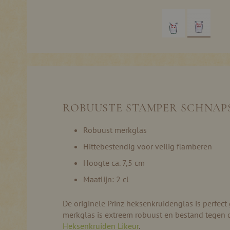
Ga
naar
het
begin
van
de
ROBUUSTE STAMPER SCHNAP
afbeeldingen-
gallerij
Robuust merkglas
Hittebestendig voor veilig flamberen
Hoogte ca. 7,5 cm
Maatlijn: 2 cl
De originele Prinz heksenkruidenglas is perfec
merkglas is extreem robuust en bestand tegen d
Heksenkruiden Likeur
.