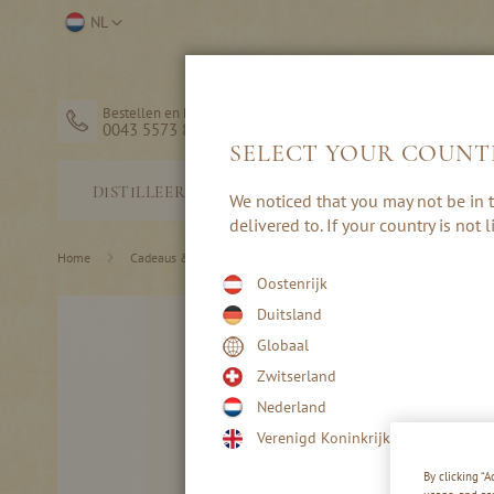
Ga
Selecteer
NL
naar
winkel
de
inhoud
Bestellen en hulp
0043 5573 82203
SELECT YOUR COUNT
STERKE
DISTILLEERDERIJ
We noticed that you may not be in t
DRANK
delivered to. If your country is not
Home
Cadeaus & Accessoires
Glazen & Koppen
Oostenrijk
Ga
Duitsland
naar
Globaal
het
einde
Zwitserland
van
Nederland
de
afbeeldingen-
Verenigd Koninkrijk
gallerij
By clicking “