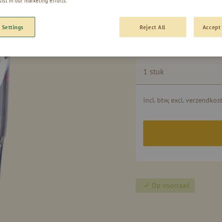
sist in our marketing efforts.
HEKSE
 Settings
Reject All
Accept 
Gegroepeerde
1 stuk
productitems
incl. btw, excl. verzendkos
Op voorraad