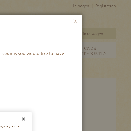
Inloggen
Registreren
Sluiten
Winkelwagen
Zoeken
SEIZOENEN &
ONZE
he country you would like to have
S
NIEUW
FRUITSOORTEN
n, analyze site