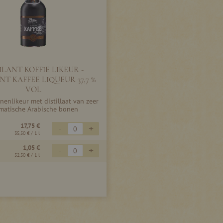
LANT KOFFIE LIKEUR -
T KAFFEE LIQUEUR 37,7 %
VOL
enlikeur met distillaat van zeer
matische Arabische bonen
17,75 €
-
+
35,50 €
/ 1 l
1,05 €
-
+
52,50 €
/ 1 l