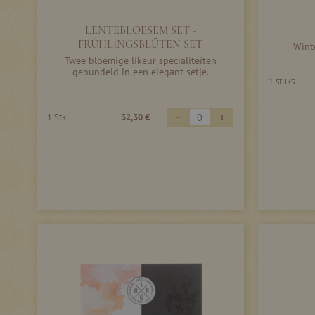
LENTEBLOESEM SET -
FRÜHLINGSBLÜTEN SET
Wint
Twee bloemige likeur specialiteiten
gebundeld in een elegant setje.
1 stuks
-
+
1 Stk
32,30 €