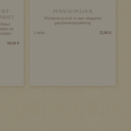
SET -
PUNSCH O'CLOCK
NKSET
Winterse punch in een elegante
geschenkverpakking
likeur
adeau te
1 stuks
23,80 €
nieten.
38,50 €