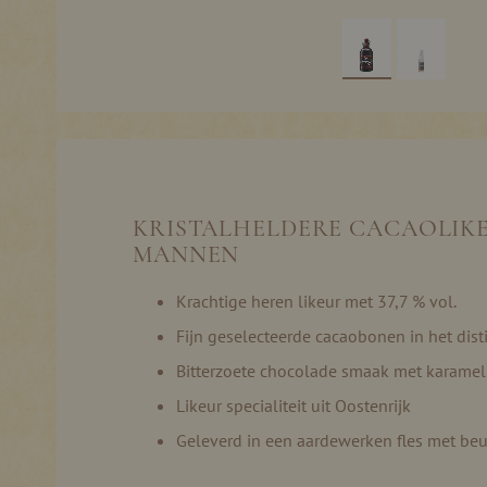
Ga
naar
het
begin
van
de
KRISTALHELDERE CACAOLIK
afbeeldingen-
gallerij
MANNEN
Krachtige heren likeur met 37,7 % vol.
Fijn geselecteerde cacaobonen in het disti
Bitterzoete chocolade smaak met karamel
Likeur specialiteit uit Oostenrijk
Geleverd in een aardewerken fles met beu