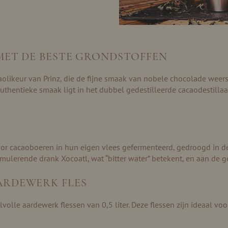
 MET DE BESTE GRONDSTOFFEN
aolikeur van Prinz, die de fijne smaak van nobele chocolade weers
thentieke smaak ligt in het dubbel gedestilleerde cacaodestillaat
or cacaoboeren in hun eigen vlees gefermenteerd, gedroogd in de
mulerende drank Xocoatl, wat “bitter water” betekent, en aan de 
AARDEWERK FLES
jlvolle aardewerk flessen van 0,5 liter. Deze flessen zijn ideaal v