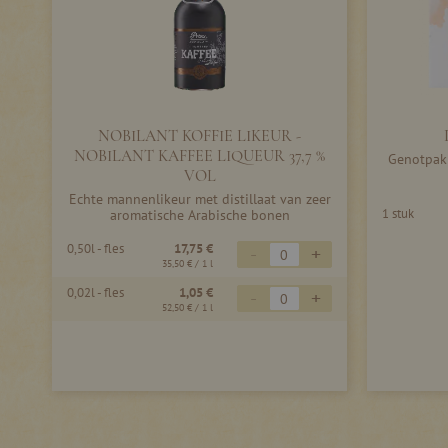
NOBILANT KOFFIE LIKEUR -
NOBILANT KAFFEE LIQUEUR 37,7 %
Genotpakk
VOL
Echte mannenlikeur met distillaat van zeer
1 stuk
aromatische Arabische bonen
0,50l - fles
17,75 €
-
+
35,50 €
/ 1 l
0,02l - fles
1,05 €
-
+
52,50 €
/ 1 l