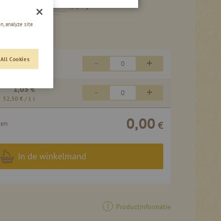
LIQUEUR 37,7 % VOL
n, analyze site
17,75 €
All Cookies
-
+
35,50 €
/ 1 l
1,05 €
-
+
52,50 €
/ 1 l
0,00
ten
€
In de winkelmand
Productinformatie