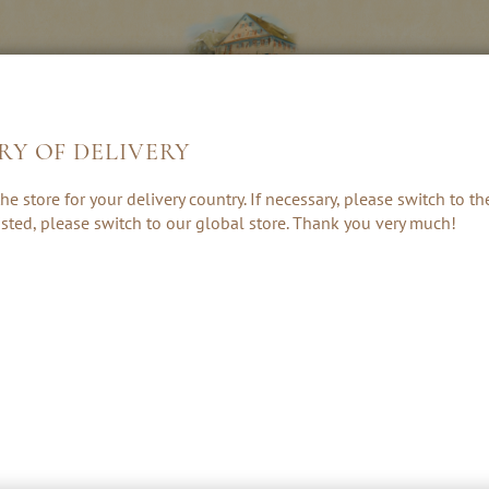
RY OF DELIVERY
LIKEUREN &
KRUIDEN, RUM
CADEAUS &
he store for your delivery country. If necessary, please switch to t
CREAMS
& PUNCH
ACCESSOIRE
 listed, please switch to our global store. Thank you very much!
NOBILANT C