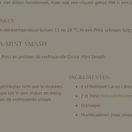
 niet alleen functioneel, maar ook een visueel genot. Het is een p
INKEN
n drinktemperatuur tussen 15 en 18 °C. In een Prinz schnaps tulpg
OA-MINT SMASH
n Prinz en probeer de verfrissende Cocoa-Mint Smash:
INGREDIËNTEN:
rinkglas licht aan te drukken.
4 cl Nobilant Cacao Likeu
kjes toe in een shaker en meng
2 cl Prinz
Holunderblüten
van de verfrissende smaak.
IJsblokjes
Muntbladeren (naar smaa