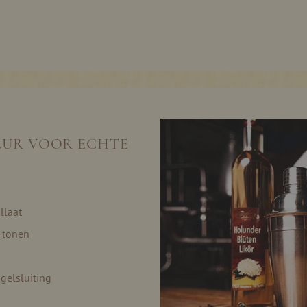
EUR VOOR ECHTE
llaat
 tonen
gelsluiting