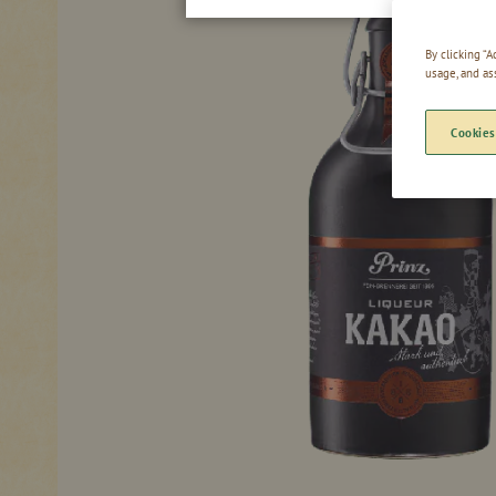
By clicking “
usage, and as
Cookies