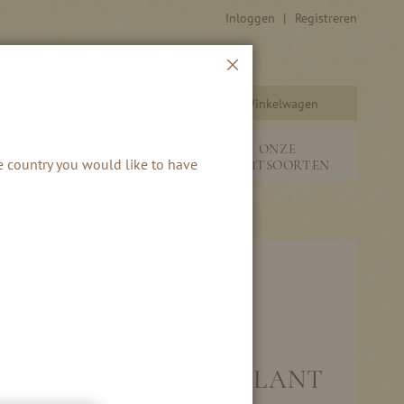
Inloggen
Registreren
Sluiten
Winkelwagen
Zoeken
SEIZOENEN &
ONZE
he country you would like to have
S
NIEUW
FRUITSOORTEN
ACAO LIKEUR - NOBILANT