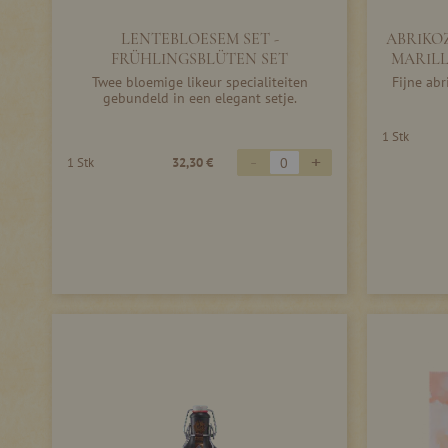
LENTEBLOESEM SET -
ABRIKO
FRÜHLINGSBLÜTEN SET
MARILL
Twee bloemige likeur specialiteiten
Fijne ab
gebundeld in een elegant setje.
1 Stk
-
+
1 Stk
32,30 €