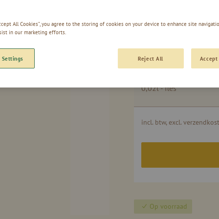
KAKAO 
Accept All Cookies”, you agree to the storing of cookies on your device to enhance site navigatio
sist in our marketing efforts.
Gegroepeerde
0,50l - fles
 Settings
Reject All
Accept 
productitems
0,02l - fles
incl. btw, excl. verzendkos
Op voorraad