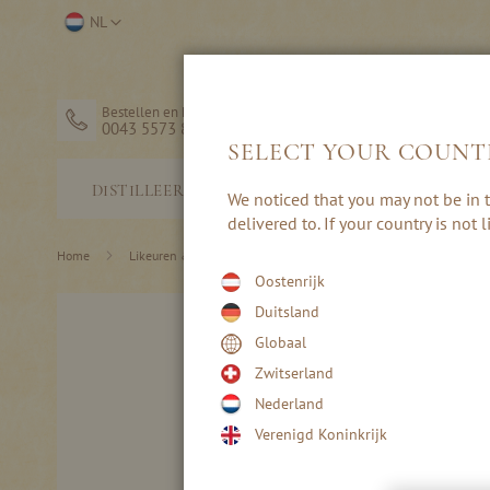
Ga
Selecteer
NL
naar
winkel
de
inhoud
Bestellen en hulp
0043 5573 82203
SELECT YOUR COUNT
STERKE
DISTILLEERDERIJ
We noticed that you may not be in t
DRANK
delivered to. If your country is not
Home
Likeuren & Creams
Nobilant – Herenlikeuren
Oostenrijk
Ga
Duitsland
naar
Globaal
het
einde
Zwitserland
van
Nederland
de
afbeeldingen-
Verenigd Koninkrijk
gallerij