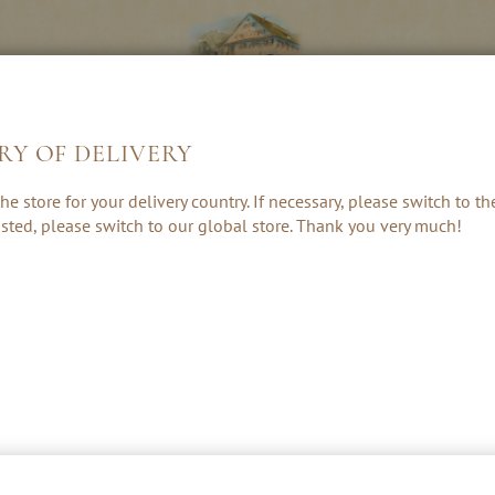
RY OF DELIVERY
LIKEUREN &
KRUIDEN, RUM
CADEAUS &
he store for your delivery country. If necessary, please switch to t
CREAMS
& PUNCH
ACCESSOIRE
 listed, please switch to our global store. Thank you very much!
NIEUW
RODE APPEL LI