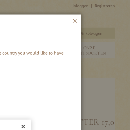
Inloggen
Registreren
Sluiten
Winkelwagen
Zoeken
SEIZOENEN &
ONZE
he country you would like to have
S
NIEUW
FRUITSOORTEN
KEUR MET GOUDGLITTER 17,0