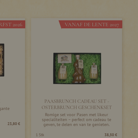
U
FST 2026
VANAF DE LENTE 2027
K
PAASBRUNCH CADEAU SET -
OSTERBRUNCH GESCHENKSET
gante
Romige set voor Pasen met likeur
specialiteiten – perfect om cadeau te
23,80 €
geven, te delen en van te genieten.
1 Stk
38,50 €