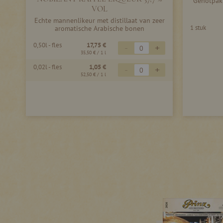
Genotpakk
VOL
Echte mannenlikeur met distillaat van zeer
1 stuk
aromatische Arabische bonen
0,50l - fles
17,75 €
-
+
35,50 €
/ 1 l
0,02l - fles
1,05 €
-
+
52,50 €
/ 1 l