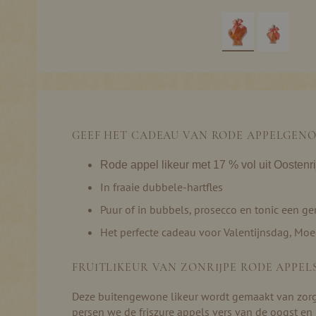
Ga
naar
het
begin
van
de
GEEF HET CADEAU VAN RODE APPELGENO
afbeeldingen-
gallerij
Rode appel likeur met 17 % vol uit Oostenrij
In fraaie dubbele-hartfles
Puur of in bubbels, prosecco en tonic een ge
Het perfecte cadeau voor Valentijnsdag, Moe
FRUITLIKEUR VAN ZONRIJPE RODE APPEL
Deze buitengewone likeur wordt gemaakt van zorgvu
persen we de friszure appels vers van de oogst en 