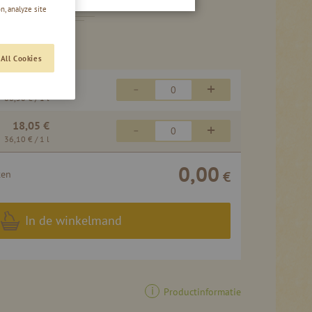
| DUBBELE-HARTFLES
n, analyze site
All Cookies
13,30 €
-
+
66,50 €
/ 1 l
18,05 €
-
+
36,10 €
/ 1 l
0,00
ten
€
In de winkelmand
Productinformatie