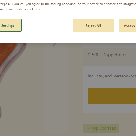
% VOL 
Accept All Cookies”, you agree to the storing of cookies on your device to enhance site navigatio
sist in our marketing efforts.
 Settings
Reject All
Accept 
Gegroepeerde
0,20l - Doppelherz
productitems
0,50l - Doppelherz
incl. btw, excl. verzendkos
Op voorraad