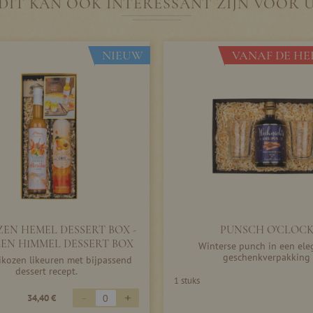
DIT KAN OOK INTERESSANT ZIJN VOOR 
NIEUW
VANAF DE HER
ZEN HEMEL DESSERT BOX -
PUNSCH O'CLOC
EN HIMMEL DESSERT BOX
Winterse punch in een ele
geschenkverpakking
rikozen likeuren met bijpassend
dessert recept.
1 stuks
-
+
34,40 €