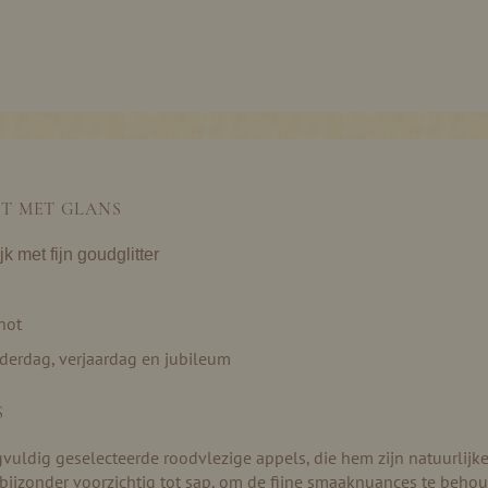
T MET GLANS
k met fijn goudglitter
not
derdag, verjaardag en jubileum
S
ldig geselecteerde roodvlezige appels, die hem zijn natuurlijke, 
bijzonder voorzichtig tot sap, om de fijne smaaknuances te behou