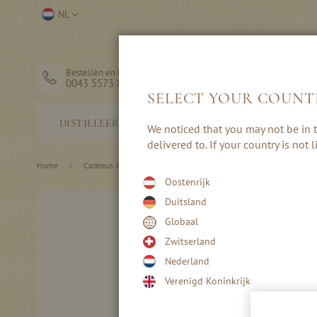
Ga
Selecteer
NL
naar
winkel
de
inhoud
Bestellen en hulp
0043 5573 82203
SELECT YOUR COUNT
STERKE
DISTILLEERDERIJ
We noticed that you may not be in t
DRANK
delivered to. If your country is not
Home
Cadeaus & Accessoires
Drank Cadeaus
Oostenrijk
Ga
Duitsland
naar
Globaal
het
einde
Zwitserland
van
Nederland
de
afbeeldingen-
Verenigd Koninkrijk
gallerij