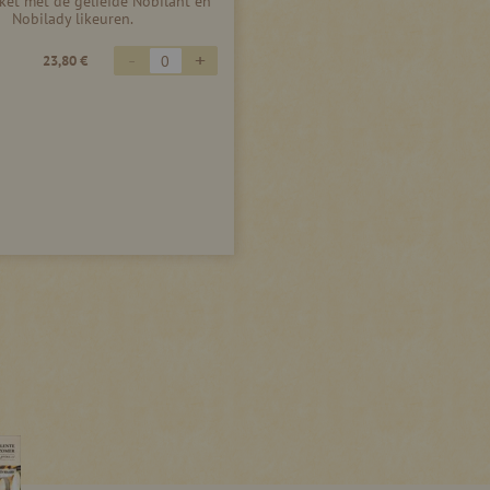
et met de geliefde Nobilant en
Nobilady likeuren.
-
+
23,80 €