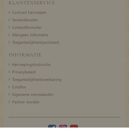
KLANTENSERVICE
Contract herroepen
Verzendkosten
Contactformulier
Allergeen informatie
Toegankelijkheidsassistent
INFORMATIE
Herroepingsinstructie
Privacybeleid
Toegankelijkheidsverklaring
Colofon
Algemene voorwaarden
Partner worden