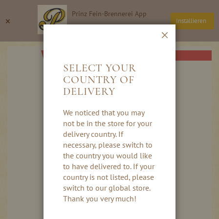
Ga
Prinz Fein-Brennerei App
naar
Zoeken
Wi
×
Installieren
de
Thomas Prinz GmbH
inhoud
Sluiten
Ga
VANAF DE HERFST 2026
naar
SELECT YOUR
het
COUNTRY OF
einde
DELIVERY
van
de
afbeeldingen-
We noticed that you may
gallerij
not be in the store for your
delivery country. If
necessary, please switch to
the country you would like
to have delivered to. If your
country is not listed, please
switch to our global store.
Thank you very much!