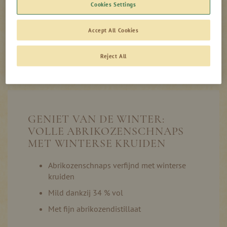
Cookies Settings
0,00
incl. btw, excl.
€
verzendkosten
Accept All Cookies
Productinformatie
Niet op voorraad
Reject All
GENIET VAN DE WINTER:
VOLLE ABRIKOZENSCHNAPS
MET WINTERSE KRUIDEN
Abrikozenschnaps verfijnd met winterse
kruiden
Mild dankzij 34 % vol
Met fijn abrikozendistillaat