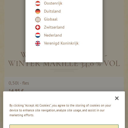
Oostenrijk
Duitsland
Globaal
Zwitserland
Nederland
Ga
naar
Verenigd Koninkrijk
het
begin
WINTER ABRIKOZEN -
van
WINTER MARILLE 34,0 % VOL
de
afbeeldingen-
gallerij
Gegroepeerde
0,50l - fles
productitems
14,95 €
29,90 €
/ 1 l
By clicking “Accept All Cookies”, you agree to the storing of cookies on your
0,02l - fles
device to enhance site navigation, analyze site usage, and assist in our
1,05 €
marketing efforts.
52,50 €
/ 1 l