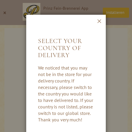
Ga
Prinz Fein-Brennerei App
naar
Zoeken
Wi
×
Installieren
de
Thomas Prinz GmbH
inhoud
Sluiten
Ga
naar
SELECT YOUR
het
COUNTRY OF
einde
DELIVERY
van
de
afbeeldingen-
We noticed that you may
gallerij
not be in the store for your
delivery country. If
necessary, please switch to
the country you would like
to have delivered to. If your
country is not listed, please
switch to our global store.
Thank you very much!