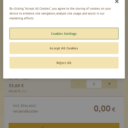
0,02l - fles
-
+
By clicking “Accept All Cookies”, you agree to the storing of cookies on your
1,05 €
device to enhance site navigation, analyze site usage, and assist in our
52,50 €
/ 1 l
marketing efforts.
0,20l - fles
-
+
Cookies Settings
12,40 €
62,00 €
/ 1 l
Accept All Cookies
0,35l - fles
-
+
20,00 €
Reject All
57,14 €
/ 1 l
0,70l - fles
-
+
33,60 €
48,00 €
/ 1 l
0,00
incl. btw, excl.
€
verzendkosten