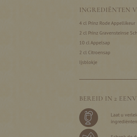
INGREDIËNTEN V
4 cl Prinz Rode Appellikeur
2 cl Prinz Gravensteinse Sc
10 cl Appelsap
2 cl Citroensap
Ijsblokje
BEREID IN 2 EEN
Laat u verle
ingrediënten
Schenk de dr