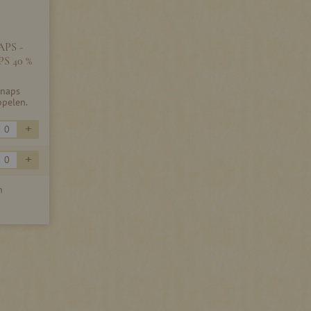
PS -
S 40 %
hnaps
ppelen.
+
+
n