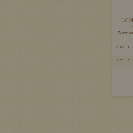
RODE
A
Zoetzur
0,50l - Fl
0,02l - Fl