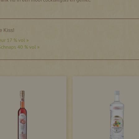
e Kiss!
eur 17 % vol »
 Schnaps 40 % vol »