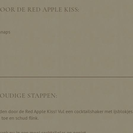
OOR DE RED APPLE KISS:
hnaps
VOUDIGE STAPPEN:
iden door de Red Apple Kiss! Vul een cocktailshaker met ijsblokjes
 toe en schud flink.
ank nu in een mooi cocktailglas en geniet.