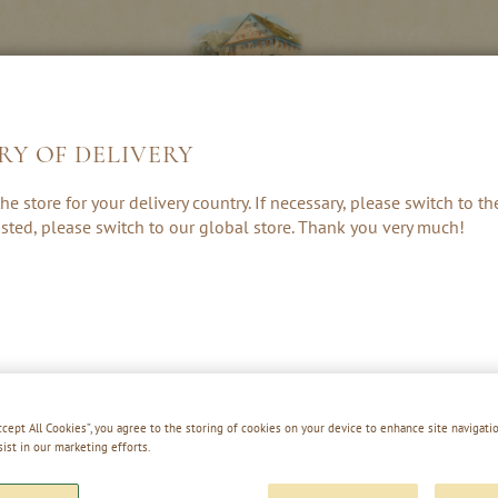
RY OF DELIVERY
LIKEUREN &
KRUIDEN, RUM
CADEAUS &
he store for your delivery country. If necessary, please switch to t
CREAMS
& PUNCH
ACCESSOIRE
 listed, please switch to our global store. Thank you very much!
RED APPLE KISS
Accept All Cookies”, you agree to the storing of cookies on your device to enhance site navigatio
sist in our marketing efforts.