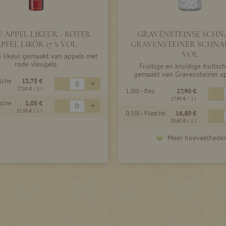
 APPEL LIKEUR - ROTER
GRAVENSTEINSE SCHNA
PFEL LIKÖR 17 % VOL
GRAVENSTEINER SCHNAP
VOL
e likeur gemaakt van appels met
rode vleugels.
Fruitige en kruidige fruitsc
gemaakt van Gravensteiner a
asche
13,75 €
-
+
27,50 €
/ 1 l
1,00l - fles
27,90 €
-
27,90 €
/ 1 l
asche
1,05 €
-
+
52,50 €
/ 1 l
0,50l - Flasche
16,80 €
-
33,60 €
/ 1 l
Meer hoeveelhede