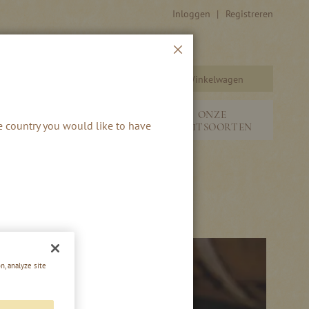
Inloggen
Registreren
Sluiten
Winkelwagen
Zoeken
SEIZOENEN &
ONZE
he country you would like to have
S
NIEUW
FRUITSOORTEN
n, analyze site