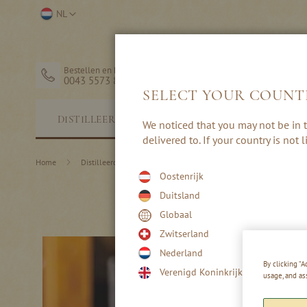
Ga
Selecteer
NL
naar
winkel
de
inhoud
Bestellen en hulp
0043 5573 82203
SELECT YOUR COUNT
STERKE
DISTILLEERDERIJ
We noticed that you may not be in t
DRANK
delivered to. If your country is not
Home
Distilleerderij
Recepten
Wintercocktails
Oostenrijk
Duitsland
Globaal
Zwitserland
Nederland
By clicking “
Verenigd Koninkrijk
usage, and as