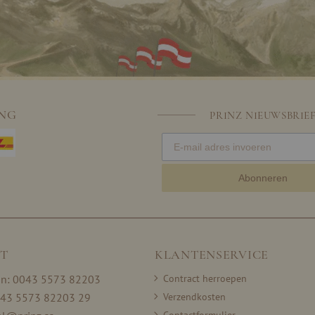
ING
PRINZ NIEUWSBRIE
Abonneren
T
KLANTENSERVICE
on: 0043 5573 82203
Contract herroepen
043 5573 82203 29
Verzendkosten