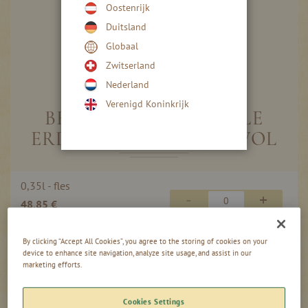
Oostenrijk
Duitsland
Globaal
Ga
naar
Zwitserland
het
Nederland
begin
HAFELE AARDBEI
Verenigd Koninkrijk
van
BRANDEWIJN - HAFELE
de
afbeeldingen-
ERDBEER BRAND 43 % VOL
gallerij
Gegroepeerde
0,35l - fles
productitems
-
+
48,85 €
139,57 €
/ 1 l
By clicking “Accept All Cookies”, you agree to the storing of cookies on your
0,00
incl. btw, excl.
device to enhance site navigation, analyze site usage, and assist in our
€
marketing efforts.
verzendkosten
Cookies Settings