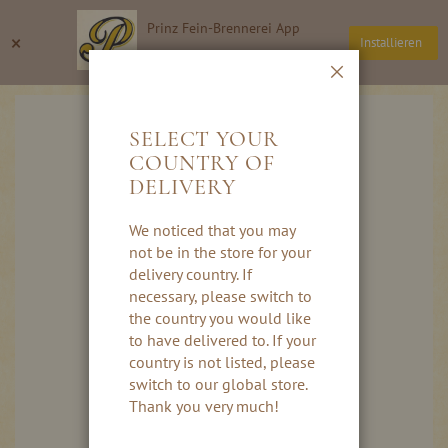
Ga
Prinz Fein-Brennerei App
naar
Zoeken
Wi
×
Installieren
de
Thomas Prinz GmbH
inhoud
Sluiten
Ga
naar
SELECT YOUR
het
COUNTRY OF
einde
DELIVERY
van
de
afbeeldingen-
We noticed that you may
gallerij
not be in the store for your
delivery country. If
necessary, please switch to
the country you would like
to have delivered to. If your
country is not listed, please
switch to our global store.
Thank you very much!