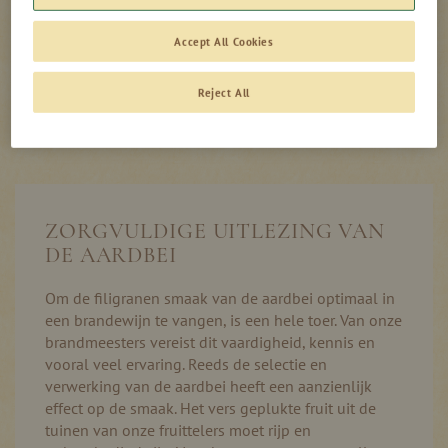
In de winkelmand
Accept All Cookies
Reject All
Productinformatie
Op voorraad
ZORGVULDIGE UITLEZING VAN
DE AARDBEI
Om de filigranen smaak van de aardbei optimaal in
een brandewijn te vangen, is een hele toer. Van onze
brandmeesters vereist dit vaardigheid, kennis en
vooral veel ervaring. Reeds de selectie en
verwerking van de aardbei heeft een aanzienlijk
effect op de smaak. Het vers geplukte fruit uit de
tuinen van onze fruittelers moet rijp en