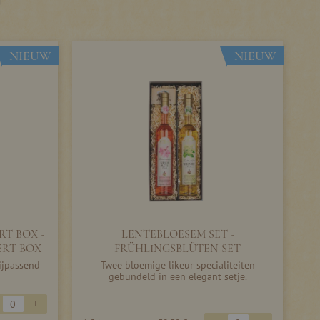
U
NIEUW
NIEUW
T BOX -
LENTEBLOESEM SET -
ERT BOX
FRÜHLINGSBLÜTEN SET
ijpassend
Twee bloemige likeur specialiteiten
gebundeld in een elegant setje.
+