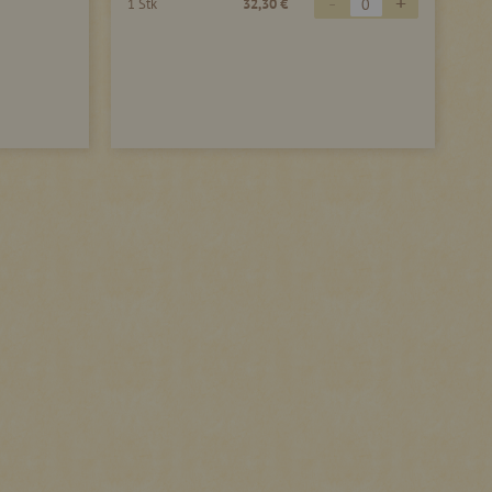
-
+
1 Stk
32,30 €