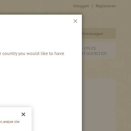
Inloggen
Registreren
Sluiten
Winkelwagen
Zoeken
SEIZOENEN &
ONZE
he country you would like to have
S
NIEUW
FRUITSOORTEN
n, analyze site