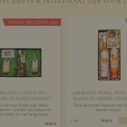
DIT KAN OOK INTERESSANT ZIJN VOOR 
VANAF DE LENTE 2027
BRUNCH CADEAU SET -
ABRIKOZEN HEMEL DESSER
RBRUNCH GESCHENKSET
MARILLEN HIMMEL DESS
e set voor Pasen met likeur
Fijne abrikozen likeuren met b
iteiten – perfect om cadeau te
dessert recept.
 te delen en van te genieten.
-
1 Stk
34,40 €
38,50 €