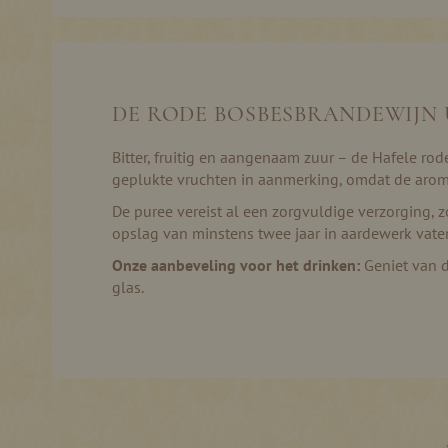
Ga
naar
het
begin
van
de
DE RODE BOSBESBRANDEWIJN 
afbeeldingen-
gallerij
Bitter, fruitig en aangenaam zuur – de Hafele ro
geplukte vruchten in aanmerking, omdat de arom
De puree vereist al een zorgvuldige verzorging, 
opslag van minstens twee jaar in aardewerk vaten.
Onze aanbeveling voor het drinken:
Geniet van d
glas.