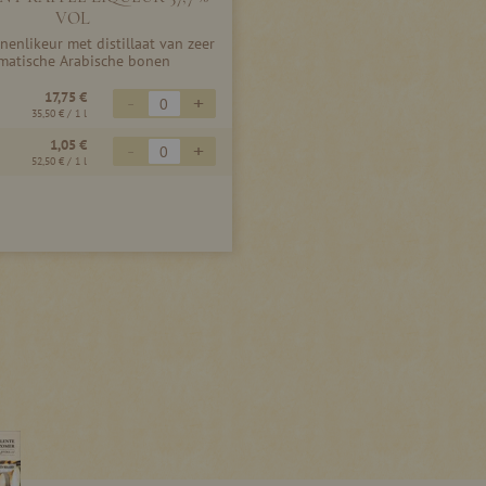
VOL
enlikeur met distillaat van zeer
matische Arabische bonen
17,75 €
-
+
35,50 €
/ 1 l
1,05 €
-
+
52,50 €
/ 1 l