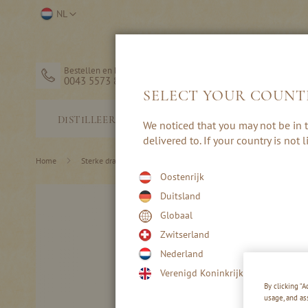
Ga
Selecteer
NL
naar
winkel
de
inhoud
Bestellen en hulp
0043 5573 82203
SELECT YOUR COUNT
STERKE
DISTILLEERDERIJ
We noticed that you may not be in t
DRANK
delivered to. If your country is not
Home
Sterke drank
Hafele brandewijn - uit aardewerk
Oostenrijk
Ga
Duitsland
naar
Globaal
het
einde
Zwitserland
van
Nederland
de
afbeeldingen-
Verenigd Koninkrijk
gallerij
By clicking “
usage, and as