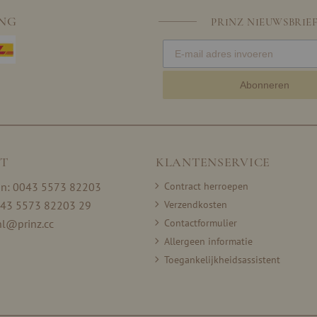
ING
PRINZ NIEUWSBRIE
Abonneren
T
KLANTENSERVICE
on: 0043 5573 82203
Contract herroepen
043 5573 82203 29
Verzendkosten
nl@prinz.cc
Contactformulier
Allergeen informatie
Toegankelijkheidsassistent