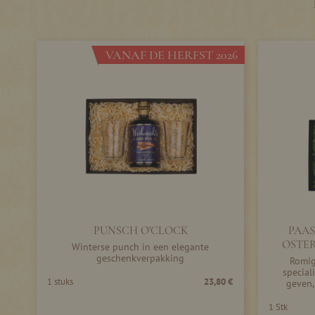
VANAF DE HERFST 2026
PUNSCH O'CLOCK
PAAS
OSTE
Winterse punch in een elegante
geschenkverpakking
Romig
special
1 stuks
23,80 €
geven,
1 Stk