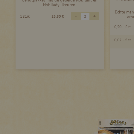
Genotpakket met de geliefde Nobilant en
Nobilady likeuren.
Echte mann
-
+
1 stuk
23,80 €
aro
0,50l - fles
0,02l - fles