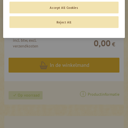
32,50 €
/ 1 l
Accept All Cookies
0,02l - fles
-
+
1,05 €
Reject All
52,50 €
/ 1 l
0,00
incl. btw, excl.
€
verzendkosten
In de winkelmand
Productinformatie
Op voorraad